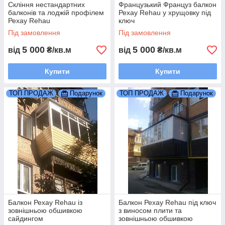
Скління нестандартних
Французький Француз балкон
балконів та лоджій профілем
Рехау Rehau у хрущовку під
Рехау Rehau
ключ
Під замовлення
Під замовлення
5 000
5 000
від
₴/кв.м
від
₴/кв.м
Купити
Купити
ТОП ПРОДАЖ
Подарунок
ТОП ПРОДАЖ
Подарунок
Балкон Рехау Rehau із
Балкон Рехау Rehau під ключ
зовнішньою обшивкою
з виносом плити та
сайдингом
зовнішньою обшивкою