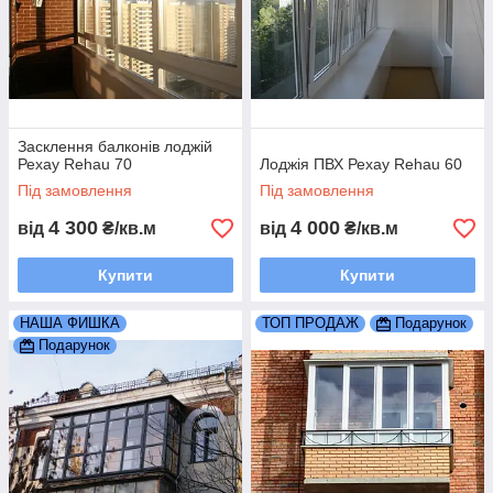
встановлення балконів –
це відповідальне заняття, довіряти яке
варто тільки досвідченим фахівцям!
З ЗАДОВОЛЕННЯМ НАДАМО ВАМ
Засклення балконів лоджій
ПОСЛУГУ "БАЛКОН ПІД КЛЮЧ"
Рехау Rehau 70
Лоджія ПВХ Рехау Rehau 60
Під замовлення
Під замовлення
4 300
4 000
від
₴/кв.м
від
₴/кв.м
Купити
Купити
НАША ФИШКА
ТОП ПРОДАЖ
Подарунок
Подарунок