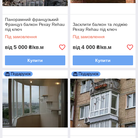
Панорамний французький
Француз балкон Рехау Rehau
Засклити балкон та лоджію
під ключ
Рехау Rehau під ключ
Під замовлення
Під замовлення
5 000
4 000
від
₴/кв.м
від
₴/кв.м
Купити
Купити
Подарунок
Подарунок