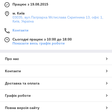
Працює з 19.08.2015
м. Київ
03035, вул.Патріарха Мстислава Скрипника 13, офіс 1,
Київ, Україна
Контакти
Сьогодні працює з 10:00 до 18:00
Показати весь графік роботи
Про нас
Ламінована профільна
Палітра кольорів
система
Контакти
Плівка, за допомогою якої досягається потрібна колірна
гама, не тільки надає конструкції привабливість, але й робить
поверхню вікна більш стійкою до атмосферних впливів
Доставка та оплата
та несприятливих факторів зовнішнього середовища,
ультрафіолетових променів та перепадів температур.
Графік роботи
На такій поверхні не залишається подряпин або сколів при
незначних ударах.
Повна версія сайту
Особливо популярні однотонні відтінки, що імітують