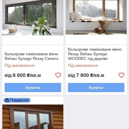
створена на основі багаторічного досвіду та компетенції
концерну
REHAU
, даруэ необмежені можливості дизайну
вікон - 220 кольорів палітри
RAL
та більше 40 варіантів
декору для вибору улюбленого кольору.
Усі покриття Kaleido Color:
Не вигоряють на сонці
Кольорове ламіноване вікно
Кольорове ламіноване вікно
Рехау Rehau Synego
Стійкі до механічних впливів
Rehau Synego Рехау Синего
WOODEC під дерево
Під замовлення
Під замовлення
Ідеально сумісні з профільними системами Rehau
6 600
7 800
від
₴/кв.м
від
₴/кв.м
Що ж пропонує нам програма REHAU
Купити
Купити
Kaleido Color?
Подарунок