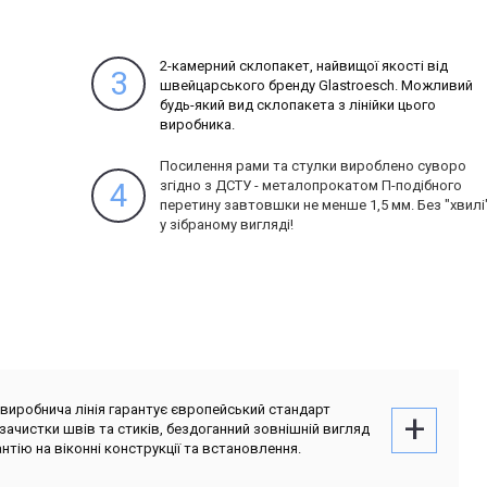
2-камерний склопакет, найвищої якості від
3
швейцарського бренду Glastroesch. Можливий
будь-який вид склопакета з лінійки цього
виробника.
Посилення рами та стулки вироблено суворо
4
згідно з ДСТУ - металопрокатом П-подібного
перетину завтовшки не менше 1,5 мм.
Без "хвилі
у зібраному вигляді!
иробнича лінія гарантує європейський стандарт
зачистки швів та стиків, бездоганний зовнішній вигляд
нтію на віконні конструкції та встановлення.