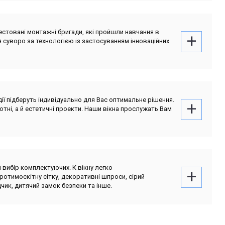
естовані монтажні бригади, які пройшли навчання в
 суворо за технологією із застосуванням інноваційних
дії підберуть індивідуально для Вас оптимальне рішення.
тні, а й естетичні проекти. Наши вікна прослужать Вам
 вибір комплектуючих. К вікну легко
протимоскітну сітку, декоративні шпроси, сірий
чик, дитячий замок безпеки та інше.