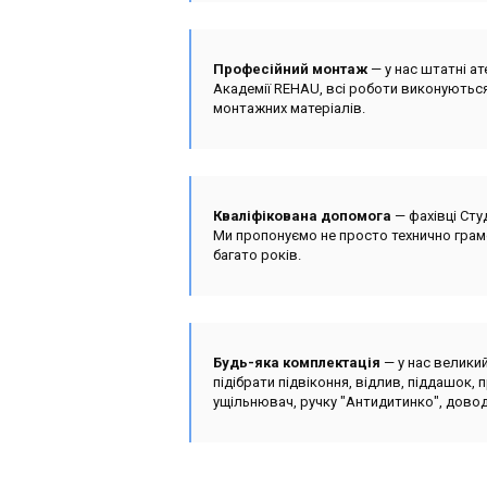
Професійний монтаж
— у нас штатні ат
Академії REHAU, всі роботи виконуються
монтажних матеріалів.
Кваліфікована допомога
— фахівці Сту
Ми пропонуємо не просто технично грамо
багато років.
Будь-яка комплектація
— у нас великий
підібрати підвіконня, відлив, піддашок, 
ущільнювач, ручку "Антидитинко", довод