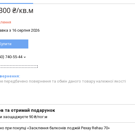
300 ₴/кв.м
влення
авка з 16 серпня 2026
Купити
50) 740-55-44
е передбачено повернення та обмін даного товару належної якості
в та отримай подарунок
и заощаджуєте 90 ₴/пог.м
 при покупці «Засклення балконів лоджій Рехау Rehau 70»