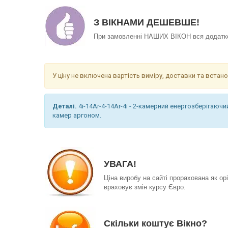
З ВІКНАМИ ДЕШЕВШЕ!
При замовленні НАШИХ ВІКОН вся додатков
У ціну не включена вартість виміру, доставки та вст
Деталі.
4i-14Ar-4-14Ar-4i - 2-камерний енергозберігаю
камер аргоном.
УВАГА!
Ціна виробу на сайті прорахована як орі
враховує змін курсу Євро.
Скільки коштує Вікно?