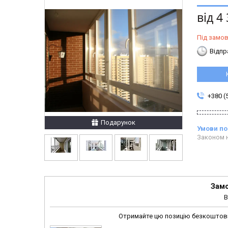
від
4 
Під замо
Відпр
+380 (
Подарунок
Законом н
Замо
В
Отримайте цю позицію безкоштовно