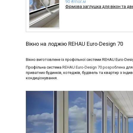
90 ₴/пог.м
Фірмова заглушка для вікон та две
Вікно на лоджію REHAU Euro-Design 70
Вікно виготовлене із профільної системи REHAU Euro-Des
Профільна система
REHAU Euro-Design 70 розроблена
для 
приватних будинків, котеджів, будівель та квартир з інд
кондиціонування.