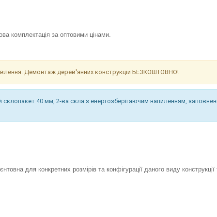
а комплектація за оптовими цінами.
ановлення. Демонтаж дерев'янних конструкцій БЕЗКОШТОВНО!
чий склопакет 40 мм, 2-ва скла з енергозберігаючим напиленням, заповне
єнтовна для конкретних розмірів та конфігурації даного виду конструкції 