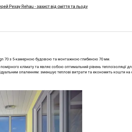
рей Рехау Rehau - захист від сміття та льоду
ign 70 з 5-камерною будовою та монтажною глибиною 70 мм.
помірного клімату та являє собою оптимальний рівень теплоізоляції дл
ивідуальним опаленням: зменшує теплові витрати та економить кошти на о