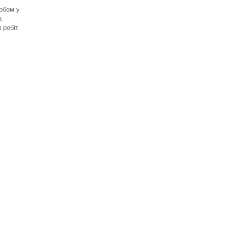
обом у
а
 робіт