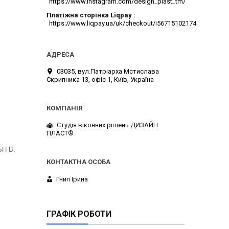
https://www.instagram.com/design_plast_tm/
Платіжна сторінка Liqpay
https://www.liqpay.ua/uk/checkout/i56715102174
03035, вул.Патріарха Мстислава
Скрипника 13, офіс 1, Київ, Україна
Студія віконних рішень ДИЗАЙН
ПЛАСТ®
БН В.
Гнип Ірина
ГРАФІК РОБОТИ