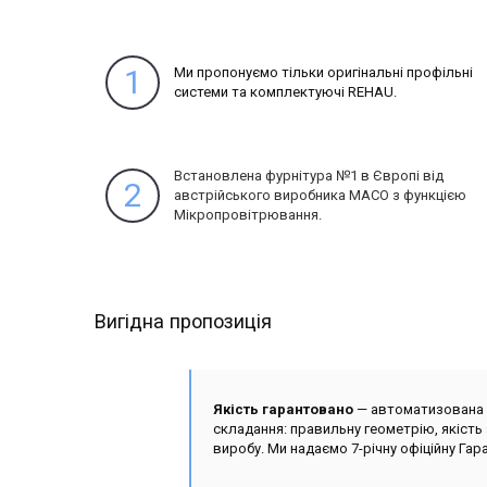
1
Ми пропонуємо тільки оригінальні профільні
системи та комплектуючі REHAU.
Встановлена фурнітура №1 в Європі від
2
австрійського виробника MACO з функцією
Мікропровітрювання.
Вигідна пропозиція
Якість гарантовано
— автоматизована в
складання: правильну геометрію, якість 
виробу. Ми надаємо 7-річну офіційну Гара