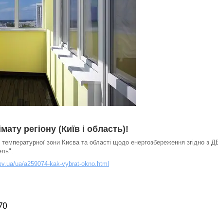
мату регіону (Київ і область)!
 температурної зони Києва та області щодо енергозбереження згідно з Д
ель".
kiev.ua/ua/a259074-kak-vybrat-okno.html
70