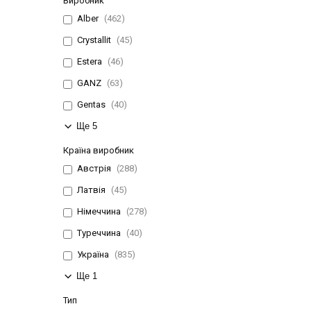
Виробник
Alber
462
Crystallit
45
Estera
46
GANZ
63
Gentas
40
Ще 5
Країна виробник
Австрія
288
Латвія
45
Німеччина
278
Туреччина
40
Україна
835
Ще 1
Тип