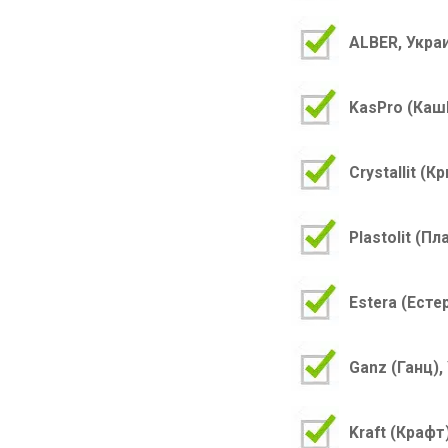
ALBER
, Укра
KasPro
(КашП
Crystallit
(Кри
Plastolit
(Пла
Estera
(Есте
Ganz
(Ганц),
Kraft
(Крафт)