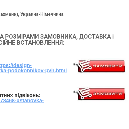
ахманн), Украина-Німеччина
А РОЗМІРАМИ ЗАМОВНИКА, ДОСТАВКА і
ІЙНЕ ВСТАНОВЛЕННЯ:
ttps://design-
ovka-podokonnikov-pvh.html
тних підвіконь:
5578468-ustanovka-