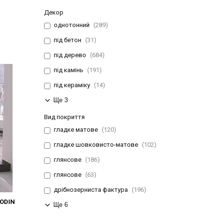
Декор
однотонний
289
під бетон
31
під дерево
684
під камінь
191
під кераміку
14
Ще 3
Вид покриття
гладке матове
120
гладке шовковисто-матове
102
глянсове
186
глянсове
63
дрібнозерниста фактура
196
ODIN
Ще 6