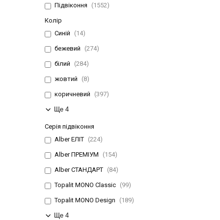
Підвіконня
1552
Колір
Синій
14
бежевий
274
білий
284
жовтий
8
коричневий
397
Ще 4
Серія підвіконня
Alber ЕЛІТ
224
Alber ПРЕМІУМ
154
Alber СТАНДАРТ
84
Topalit MONO Classic
99
Topalit MONO Design
189
Ще 4