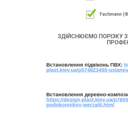
Fachmann
(Ф
ЗДІЙСНЮЄМО ПОРІЗКУ З
ПРОФЕС
Встановлення підвіконь ПВХ:
h
plast.kiev.ua/p574823455-ustan
Встановлення деревно-компози
https://design-plast.kiev.ua/p78
podokonnikov-werzalit.html