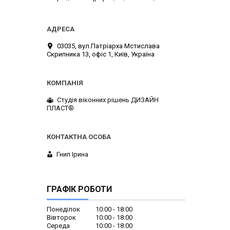
03035, вул.Патріарха Мстислава
Скрипника 13, офіс 1, Київ, Україна
Студія віконних рішень ДИЗАЙН
ПЛАСТ®
Гнип Ірина
ГРАФІК РОБОТИ
Понеділок
10:00
18:00
Вівторок
10:00
18:00
Середа
10:00
18:00