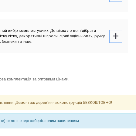
ний вибір комплектуючих. До вікна легко підібрати
тну сітку,
декоративні шпроси, сірий ущільнювач, ручку
 безпеки та інше.
а комплектація за оптовими цінами.
ановлення. Демонтаж дерев'янних конструкцій БЕЗКОШТОВНО!
(одне) скло з енергозберігаючим напиленням.