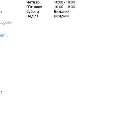
Четвер
10:00
18:00
Пʼятниця
10:00
18:00
Субота
Вихідний
за
Неділя
Вихідний
вироби
html
.
ий