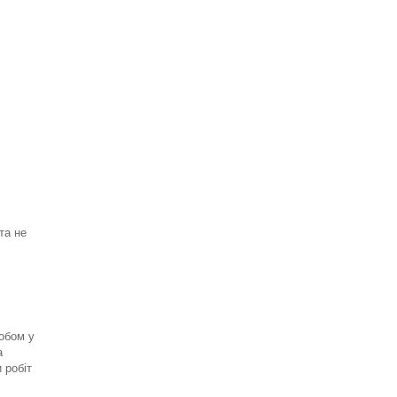
та не
обом у
а
 робіт