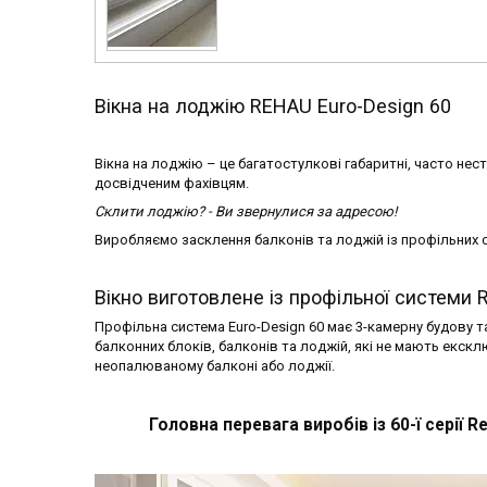
Вікна на лоджію REHAU Euro-Design 60
Вікна на лоджію – це багатостулкові габаритні, часто не
досвідченим фахівцям.
Склити лоджію? - Ви звернулися за адресою!
Виробляємо засклення балконів та лоджій із профільних с
Вікно виготовлене із профільної системи 
Профільна система Euro-Design 60 має 3-камерну будову 
балконних блоків, балконів та лоджій, які не мають екскл
неопалюваному балконі або лоджії.
Головна перевага виробів із 60-ї серії 