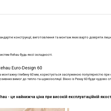
стандартні конструкції, виготовлення та монтаж яких варто довіряти лиш
истем Rehau будь-якої складності.
Rehau Euro-Design 60
та монтажну глибину 60 мм, користується заслуженою популярністю при с
юзивних вимог до тепло-та-шумоізоляції. Вікно із Рехау 60 буде чудово с
Rehau - це найнижча ціна при високій експлуатаційній якост