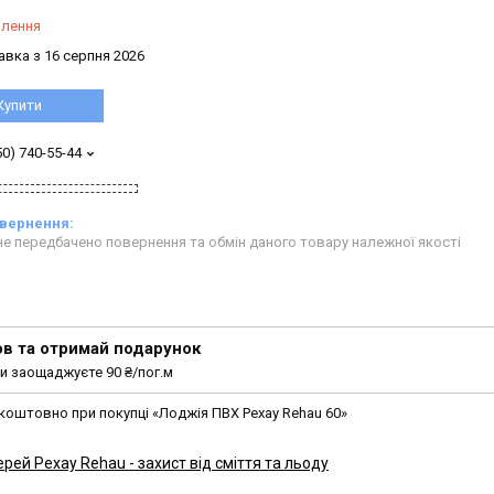
влення
авка з 16 серпня 2026
Купити
50) 740-55-44
е передбачено повернення та обмін даного товару належної якості
в та отримай подарунок
и заощаджуєте 90 ₴/пог.м
коштовно при покупці «Лоджія ПВХ Рехау Rehau 60»
рей Рехау Rehau - захист від сміття та льоду