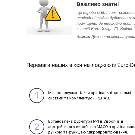
Важливо знати!
що вироби із 60-ї серії, розро
необхідний згідно будівельних
приміщень, де необхідно пост
із серій Euro-Design 70, Brill
Вимоги ДБН до температурних
Переваги наших вікон на лоджію із Euro-D
1
Ми пропонуємо тільки оригінальні профільні
системи та комплектуючі REHAU.
Встановлена фурнітура №1 в Європі від
2
австрійського виробника MACO з оригінальн
ручкою та функцією Мікропровітрювання.