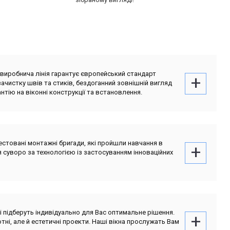
иробнича лінія гарантує європейський стандарт
ачистку швів та стиків, бездоганний зовнішній вигляд
нтію на віконні конструкції та встановлення.
естовані монтажні бригади, які пройшли навчання в
 суворо за технологією із застосуванням інноваційних
і підберуть індивідуально для Вас оптимальне рішення.
тні, але й естетичні проекти. Наші вікна прослужать Вам