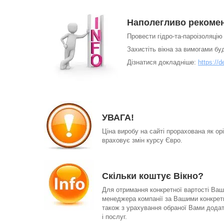
Наполегливо рекоме
Провести гідро-та-пароізоляці
Захистіть вікна за вимогами бу
Дізнатися докладніше:
https://d
УВАГА!
Ціна виробу на сайті прорахована як орі
враховує змін курсу Євро.
Скільки коштує Вікно?
Для отримання конкретної вартості Ваш
менеджера компанії за Вашими конкретн
також з урахування обраної Вами додатк
і послуг.