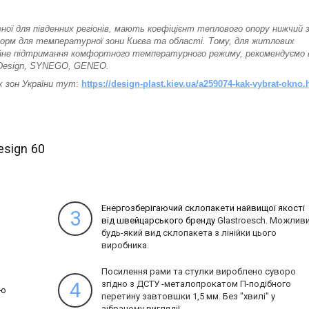
бленої для південних регіонів, мають коефіцієнт теплового опору нижчий 
 норм для температурної зони Києва та області. Тому, для житлових
ійне підтримання комфортного температурного режиму, рекомендуємо 
ant-Design, SYNEGO, GENEO.
 зон України тут
:
https://design-plast.kiev.ua/a259074-kak-vybrat-okno.
esign 60
Енергозберігаючий склопакети найвищої якості
3
від швейцарського бренду
Glastroеsch. Можлив
будь-який вид склопакета з лінійки цього
виробника.
Посилення рами та стулки вироблено суворо
4
згідно з ДСТУ -металопрокатом П-подібного
ою
перетину завтовшки 1,5 мм.
Без "хвилі" у
зібраному вигляді!