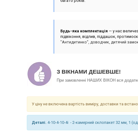
багато років.
Будь-яка комплектація
— у нас величез
підвіконня, відлив, піддашок, протимоскі
"Антидитинко", доводчик, дитячий замок
З ВІКНАМИ ДЕШЕВШЕ!
При замовленні НАШИХ ВІКОН вся додатков
У ціну не включена вартість виміру, доставки та вст
Деталі.
4-10-4-10-4i - 2-камерний склопакет 32 мм, 1 