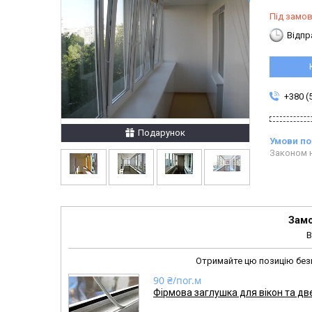
Під замо
Відпр
+380 (
Подарунок
Законом н
Замо
В
Отримайте цю позицію без
90 ₴/пог.м
Фірмова заглушка для вікон та две