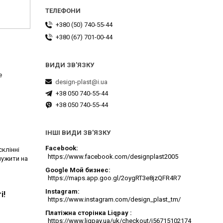
+380 (50) 740-55-44
+380 (67) 701-00-44
е
design-plast@i.ua
+38 050 740-55-44
+38 050 740-55-44
ІНШІ ВИДИ ЗВ'ЯЗКУ
Facebook
клінні
https://www.facebook.com/designplast2005
лужити на
Google Мой бизнес
https://maps.app.goo.gl/2oygRT3e8jzQFR4R7
Instagram
і!
https://www.instagram.com/design_plast_tm/
Платіжна сторінка Liqpay
https://www.liqpay.ua/uk/checkout/i56715102174