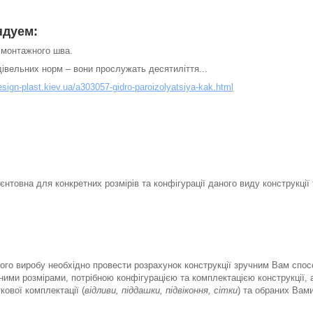
ндуе
м:
ю монтажного шва.
дівельних норм – вони прослужать десятиліття...
esign-plast.kiev.ua/a303057-gidro-paroizolyatsiya-kak.html
єнтовна для конкретних розмірів та конфігурації даного виду конструкції 
ого виробу необхідно провести розрахунок конструкції зручним Вам спос
ими розмірами, потрібною конфігурацією та комплектацією конструкції, 
ової комплектації (
відливи, піддашки, підвіконня, сітки
) та обраних Вами