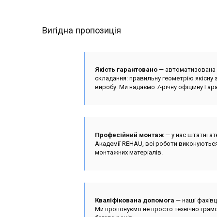
Вигідна пропозиція
Якість гарантовано
— автоматизована в
складання: правильну геометрію якісну з
виробу. Ми надаємо 7-річну офіційну Гара
Професійний монтаж
— у нас штатні ат
Академії REHAU, всі роботи виконуються
монтажних матеріалів.
Кваліфікована допомога
— наші фахівц
Ми пропонуємо не просто технічно грамо