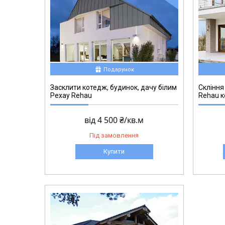
Подарунок
Засклити котедж, будинок, дачу білим
Скління
Рехау Rehau
Rehau к
від 4 500 ₴/кв.м
Під замовлення
Купити