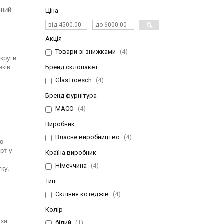
ьний
Ціна
Акція
Товари зі знижками
4
круги.
иків
Бренд склопакет
GlasTroesch
4
Бренд фурнітура
MACO
4
Виробник
Власне виробництво
4
го
рт у
Країна виробник
Німеччина
4
ку.
Тип
Скління котеджів
4
Колір
 за
білий
1