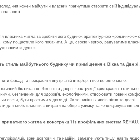
 володіння кожен майбутній власник прагнутиме створити свій індивідуал
ональності.
ля власника житла та зробити його будинок архітектурною «родзинкою» о
х, кому пощастило його побачити. А це, своєю чергою, радуватиме власн
будованим із душею.
ь стиль майбутнього будинку чи приміщення є Вікна та Двері.
нити фасад та прикрасити внутрішній інтер'єр, і все це одночасно.
ктичний бік питання. Віконні та дверні конструкції крім краси та стильно
чними, безпечними для здоров'я, екологічними, створювати повний комфо
чи спеки, бути простими у догляді. Як за нинішніх часів вікна та двері
 для своїх власників витрати на обігрів узимку та кондиціонування вліт
 приватного житла є конструкції із профільних систем REHAU.
плоізоляції, вони довговічні та надійні, забезпечують тишу, навіть якщо