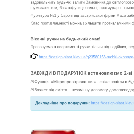
задовольнить будь-які запити Замовника до світлопрозор
шумозахистом, багатофункціональні, протиударні, трипл
Фурнітура №1 у Європі від австрійської фірми Масо заб
Клас протизламності можна збільшити протизламними ф
Віконні ручки на будь-який смак!
Пропонуємо в асортименті ручки тільки від надійних, п
https://design-plast.kiev.ua/g23580158-ruchki-okonnye
ЗАВЖДИ В ПОДАРУНОК встановлюємо 2-ві не
Функція «Мікропровітрювання»
🎁
- свіже повітря в бу
Захист від сміття
🎁
– незамінну допомогу домогосподарк
Докладніше про подарунки:
https://design-plast.kie