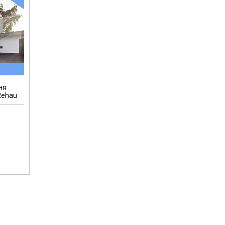
ня
Rehau