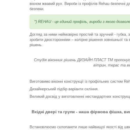
вікном жвавий рух. Вироби із профілів Rehau безпечні д
безпеки.
*) REHAU - це єдиний профіль, вироби з якого дозво
Догляд за ними неймовірно простий та зручний - губка,
зробити двосторонніми – колірне рішення зовнішньої та
рішень.
Студія віконних рішень ДИЗАЙН ПЛАСТ ТМ пропонує с
вітрин, терас та ве
Виготовимо віконні конструкції із профільних систем Re
Дизайнерський підбір варіанти скління.
Великий досвід у виготовленні нестандартних конструкц
Вхідні двері та групи - наша фірмова фішка, в
Встановлюємо склопакети лише найвищої якості від швей