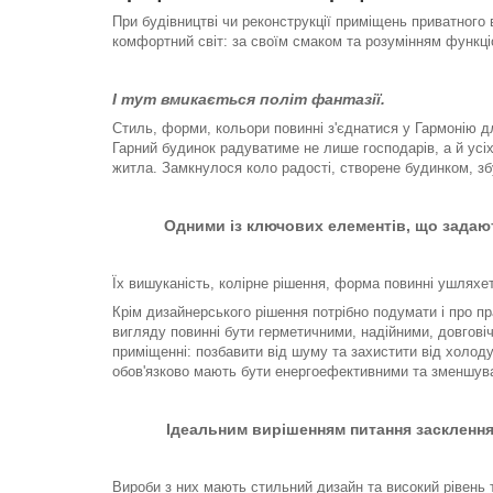
При будівництві чи реконструкції приміщень приватного
комфортний світ: за своїм смаком та розумінням функці
І тут вмикається політ фантазії.
Стиль, форми, кольори повинні з'єднатися у Гармонію д
Гарний будинок радуватиме не лише господарів, а й усі
житла. Замкнулося коло радості, створене будинком, з
Одними із ключових елементів, що задают
Їх вишуканість, колірне рішення, форма повинні ушляхет
Крім дизайнерського рішення потрібно подумати і про пра
вигляду повинні бути герметичними, надійними, довгові
приміщенні: позбавити від шуму та захистити від холоду 
обов'язково мають бути енергоефективними та зменшувати
Ідеальним вирішенням питання засклення
Вироби з них мають стильний дизайн та високий рівень те