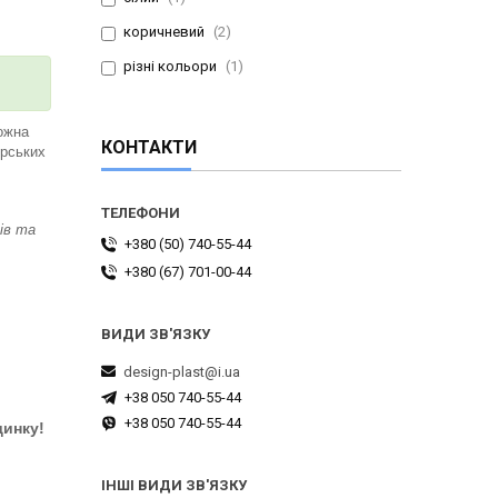
коричневий
2
різні кольори
1
ожна
КОНТАКТИ
ерських
ів та
+380 (50) 740-55-44
+380 (67) 701-00-44
design-plast@i.ua
+38 050 740-55-44
+38 050 740-55-44
динку!
ІНШІ ВИДИ ЗВ'ЯЗКУ