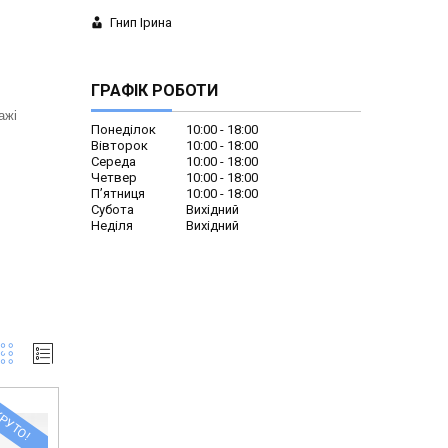
Гнип Ірина
ГРАФІК РОБОТИ
ажі
Понеділок
10:00
18:00
Вівторок
10:00
18:00
Середа
10:00
18:00
Четвер
10:00
18:00
Пʼятниця
10:00
18:00
Субота
Вихідний
Неділя
Вихідний
РУТО!