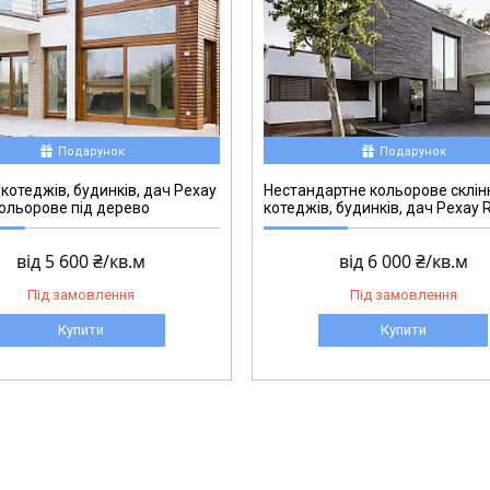
Подарунок
Подарунок
 котеджів, будинків, дач Рехау
Нестандартне кольорове склін
ольорове під дерево
котеджів, будинків, дач Рехау 
від 5 600 ₴/кв.м
від 6 000 ₴/кв.м
Під замовлення
Під замовлення
Купити
Купити