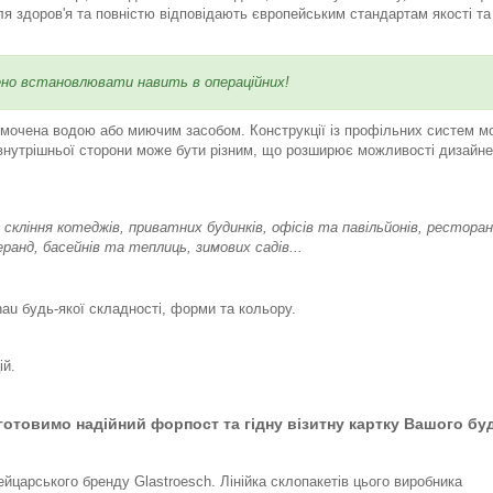
ля здоров'я та повністю відповідають європейським стандартам якості та
лено встановлювати навить в операційних!
 змочена водою або миючим засобом. Конструкції із профільних систем м
 внутрішньої сторони може бути різним, що розширює можливості дизайн
кління котеджів, приватних будинків, офісів та павільйонів, ресторан
ранд, басейнів та теплиць, зимових садів...
hau будь-якої складності, форми та кольору.
ій.
иготовимо надійний форпост та гідну візитну картку Вашого бу
царського бренду Glastroesch. Лінійка склопакетів цього виробника