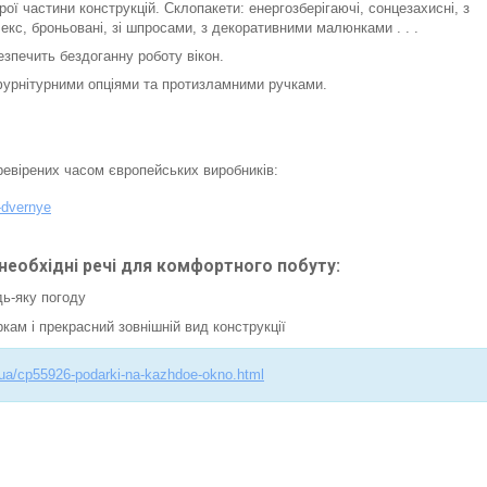
ої частини конструкцій. Склопакети: енергозберігаючі, сонцезахисні, з
екс, броньовані, зі шпросами, з декоративними малюнками . . .
езпечить бездоганну роботу вікон.
урнітурними опціями та протизламними ручками.
еревірених часом європейських виробників:
-dvernye
обхідні речі для комфортного побуту:
дь-яку погоду
ам і прекрасний зовнішній вид конструкції
v.ua/cp55926-podarki-na-kazhdoe-okno.html