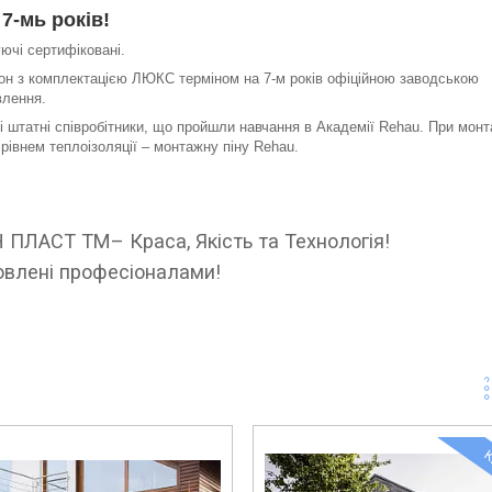
7-мь років!
ючі сертифіковані.
он з комплектацією ЛЮКС терміном на 7-м років офіційною заводською
овлення.
 штатні співробітники, що пройшли навчання в Академії Rehau. При монт
рівнем теплоізоляції – монтажну піну Rehau.
 ПЛАСТ ТМ– Краса, Якість та Технологія!
овлені професіоналами!
К