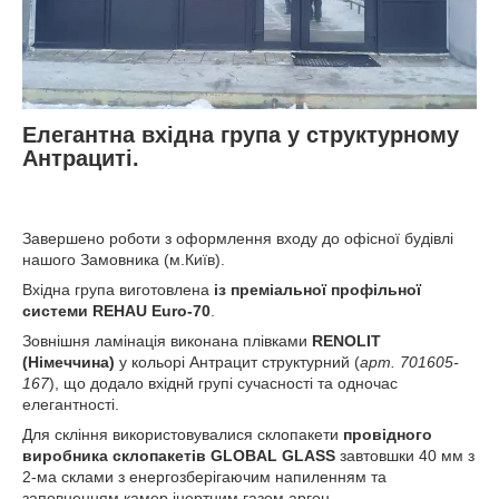
Елегантна вхідна група у структурному
Антрациті.
Завершено роботи з оформлення входу до офісної будівлі
нашого Замовника (м.Київ).
Вхідна група виготовлена ​​
із преміальної профільної
системи REHAU Euro-70
.
Зовнішня ламінація виконана плівками
RENOLIT
(Німеччина)
у кольорі Антрацит структурний (
арт. 701605-
167
), що додало вхіднй групі сучасності та одночас
елегантності.
Для скління використовувалися склопакети
провідного
виробника склопакетів GLOBAL GLASS
завтовшки 40 мм з
2-ма склами з енергозберігаючим напиленням та
заповненням камер інертним газом аргон.