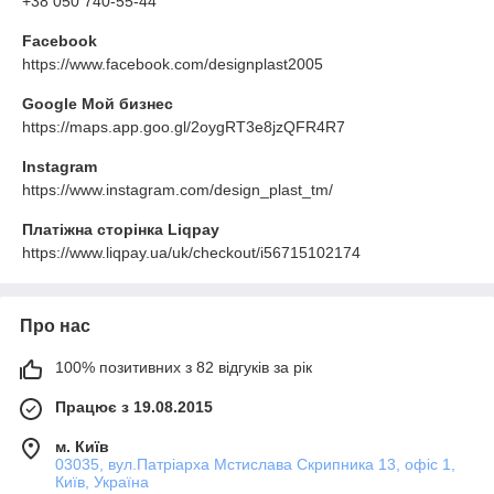
+38 050 740-55-44
Facebook
https://www.facebook.com/designplast2005
Google Мой бизнес
https://maps.app.goo.gl/2oygRT3e8jzQFR4R7
Instagram
https://www.instagram.com/design_plast_tm/
Платіжна сторінка Liqpay
https://www.liqpay.ua/uk/checkout/i56715102174
Про нас
100% позитивних з 82 відгуків за рік
Працює з 19.08.2015
м. Київ
03035, вул.Патріарха Мстислава Скрипника 13, офіс 1,
Київ, Україна