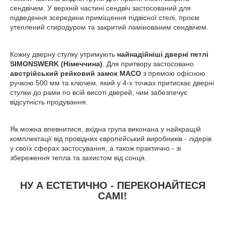
сендвічем. У верхній частині сендвіч застосований для
підведення зсередини приміщення підвісної стелі, проєм
утеплений стиродуром та закритий ламінованим сендвічем.
Кожну дверну стулку утримують
найнадійніші дверні петлі
SIMONSWERK (Німеччина)
. Для притвору застосовано
австрійський рейковий замок MACO
з прямою офісною
ручкою 500 мм та ключем, який у 4-х точках притискає дверні
стулки до рами по всій висоті дверей, чим забезпечує
відсутність продування.
Як можна впевнитися, вхідна група виконана у найкращій
комплектації від провідних європейський виробників - лідерів
у своїх сферах застосування, а також практично - зі
збереження тепла та захистом від сонця.
НУ А ЕСТЕТИЧНО - ПЕРЕКОНАЙТЕСЯ
САМІ!