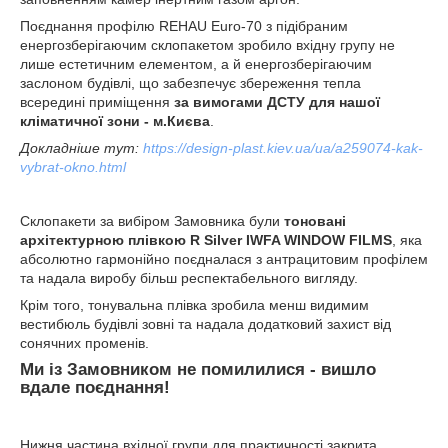
Поєднання профілю REHAU Euro-70 з підібраним
енергозберігаючим склопакетом зробило вхідну групу не
лише естетичним елементом, а й енергозберігаючим
заслоном будівлі, що забезпечує збереження тепла
всередині приміщення
за вимогами ДСТУ для нашої
кліматичної зони - м.Києва
.
Докладніше тут:
https://design-plast.kiev.ua/ua/a259074-kak-
vybrat-okno.html
Склопакети за вибіром Замовника були
тоновані
архітектурною плівкою R Silver IWFA WINDOW FILMS
, яка
абсолютно гармонійно поєдналася з антрацитовим профілем
та надала виробу більш респектабельного вигляду.
Крім того, тонувальна плівка зробила менш видимим
вестибюль будівлі зовні та надала додатковий захист від
сонячних променів.
Ми із Замовником не помилилися - вишло
вдале поєднання!
Нижня частина вхідної групи для практичності закрита