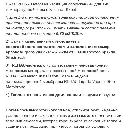
Б.-31: 2006 «Тепловая изоляция сооружений» для 1-й
температурной зоны (включает Киев).
*) Для 1-й температурной зоны конструкции остекления
при строительстве нового жилого сооружения или при
реконструкции должны иметь значение сопротивления
теплопередаче не менее
0,75 м
2
*К/Вт.
2) Самый качественный
стеклопакет с
энергосберегающим стеклом и заполнением камер
аргоном
формула 4-14-4-14-4И от швейцарского брэнда
Glastrosch.
3)
REHAU-монтаж
с использованием инновационных
монтажных материалов: всесезонной монтажной пены
REHAU Allseason Installation Foam и жидкой
пароизоляционной мембраны REHAU Liqude Vapour-Stop
Membrane.
4)
Теплые откосы из сэндвич-панели
снаружи и внутри.
Получилось высокотехнологичное, стильное окно, надежно
установленное и закрытое такими же высокотехнологичными
теплыми откосами, которое гарантировано сохранит тепло и
защитит от продувания при любых погодных условиях.