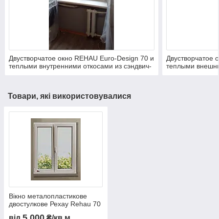
Двустворчатое окно REHAU Euro-Design 70 и
Двустворчатое 
теплыми внутренними откосами из сэндвич-
теплыми внешни
панелей в "чешке"
панелей в "чеш
откоса и торцы 
Оштукатуривани
Товари, які використовувалися
дальнейшей пок
Вікно металопластикове
двостулкове Рехау Rehau 70
5 000
від
₴/кв.м