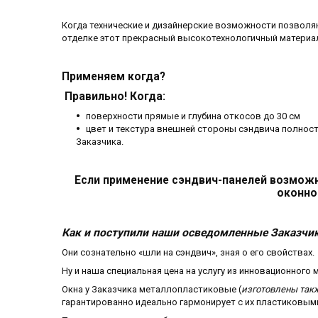
Когда технические и дизайнерские возможности позволя
отделке этот прекрасный высокотехнологичный материа
Применяем когда?
Правильно! Когда:
поверхности прямые и глубина откосов до 30 см
цвет и текстура внешней стороны сэндвича полнос
Заказчика.
Если применение сэндвич-панелей возможн
оконно
Как и поступили наши осведомленные Заказчи
Они сознательно «шли на сэндвич», зная о его свойствах.
Ну и наша специальная цена на услугу из инновационного 
Окна у Заказчика металлопластиковые (
изготовлены так
гарантированно идеально гармонирует с их пластиковым