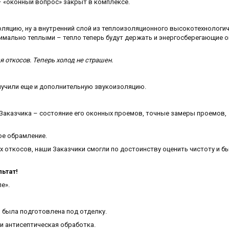
– «оконный вопрос» закрыт в комплексе.
оляцию, ну а внутренний слой из теплоизоляционного высокотехнологи
имально теплыми – тепло теперь будут держать и энергосберегающие ок
 откосов. Теперь холод не страшен.
лучили еще и дополнительную звукоизоляцию.
Заказчика – состояние его оконных проемов, точные замеры проемов,
ое обрамление.
 откосов, наши Заказчики смогли по достоинству оценить чистоту и б
льтат!
е».
 была подготовлена под отделку.
 антисептическая обработка.