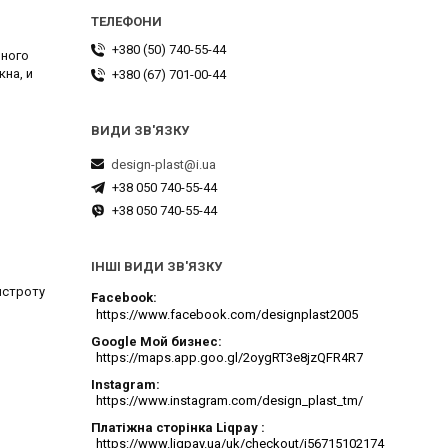
+380 (50) 740-55-44
чного
на, и
+380 (67) 701-00-44
design-plast@i.ua
+38 050 740-55-44
+38 050 740-55-44
ІНШІ ВИДИ ЗВ'ЯЗКУ
ыстроту
Facebook
https://www.facebook.com/designplast2005
Google Мой бизнес
https://maps.app.goo.gl/2oygRT3e8jzQFR4R7
Instagram
https://www.instagram.com/design_plast_tm/
Платіжна сторінка Liqpay
https://www.liqpay.ua/uk/checkout/i56715102174