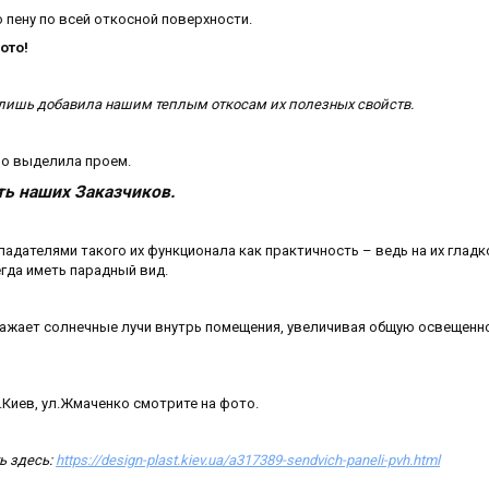
пену по всей откосной поверхности.
ото!
а лишь добавила нашим теплым откосам их полезных свойств.
но выделила проем.
ать наших Заказчиков.
ладателями такого их функционала как практичность – ведь на их гладк
егда иметь парадный вид.
тражает солнечные лучи внутрь помещения, увеличивая общую освещенн
г.Киев, ул.Жмаченко смотрите на фото.
ь здесь:
https://design-plast.kiev.ua/a317389-sendvich-paneli-pvh.html