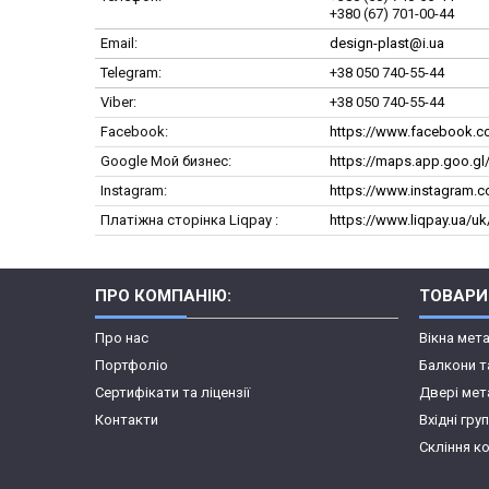
+380 (67) 701-00-44
design-plast@i.ua
+38 050 740-55-44
+38 050 740-55-44
Facebook
https://www.facebook.c
Google Мой бизнес
https://maps.app.goo.g
Instagram
https://www.instagram.
Платіжна сторінка Liqpay
https://www.liqpay.ua/u
ПРО КОМПАНІЮ:
ТОВАРИ
Про нас
Вікна мет
Портфоліо
Балкони т
Сертифікати та ліцензії
Двері мет
Контакти
Вхідні гру
Скління к