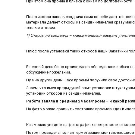
При этом она прочна и близка к окнам по долговечности 
Пластиковая панель сэндвича сама по себе дает теплоиз
материала делает откосы из сэндвич-панелей сразу макс
теплые откосы.
*) Откосы из сэндвича – максимальный вариант утепления
Плюс после установки таких откосов наши Заказчики по
В первый день было произведено обследование объекта 
обсуждение пожеланий.
Ну а на другой день – все проемы получили свое достойн
Знаем, что имея предыдущий опыт установки штукатурных
установки откосов из сэндвич-панелей.
Работа заняла в среднем 2 часа/проем – и какой резу
На фото можно сравнить состояние проемов «до» и «посл
Как можно увидеть на фотографиях поверхность откосов
Потом проведена полная герметизация монтажных швов и