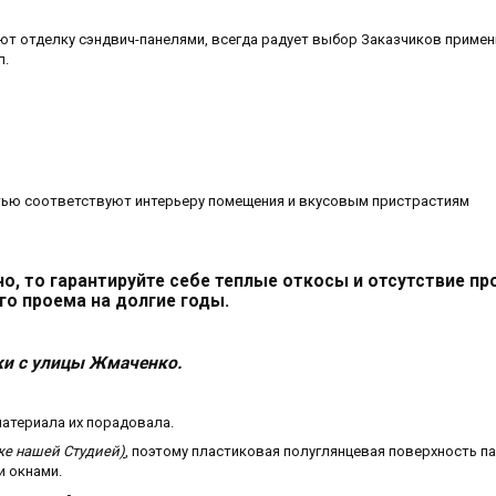
ют отделку сэндвич-панелями, всегда радует выбор Заказчиков примен
л.
тью соответствуют интерьеру помещения и вкусовым пристрастиям
о, то гарантируйте себе теплые откосы и отсутствие п
го проема на долгие годы.
ки с улицы Жмаченко.
материала их порадовала.
же нашей Студией
)
, поэтому пластиковая полуглянцевая поверхность п
и окнами.