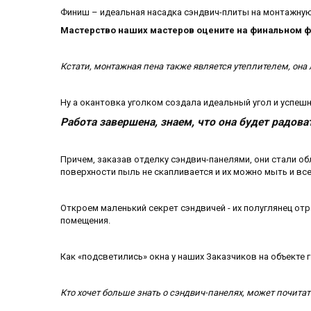
Финиш – идеальная насадка сэндвич-плиты на монтажную 
Мастерство наших мастеров оцените на финальном ф
Кстати, монтажная пена также является утеплителем, он
Ну а окантовка уголком создала идеальный угол и успеш
Работа завершена, знаем, что она будет радов
Причем, заказав отделку сэндвич-панелями, они стали об
поверхности пыль не скапливается и их можно мыть и вс
Откроем маленький секрет сэндвичей - их полуглянец о
помещения.
Как «подсветились» окна у наших Заказчиков на объекте 
Кто хочет больше знать о сэндвич-панелях, может почитат