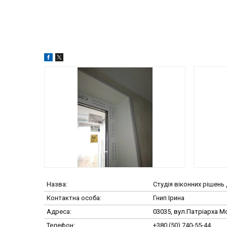
Студія віконних ріше
Гнип Ірина
03035, вул.Патріарха Мс
+380 (50) 740-55-44