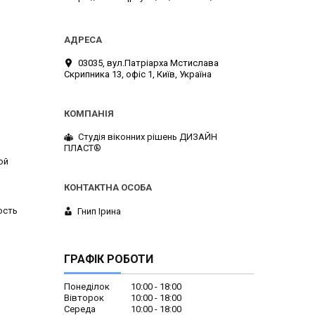
03035, вул.Патріарха Мстислава
Скрипника 13, офіс 1, Київ, Україна
Студія віконних рішень ДИЗАЙН
ПЛАСТ®
ой
ость
Гнип Ірина
ГРАФІК РОБОТИ
Понеділок
10:00
18:00
Вівторок
10:00
18:00
Середа
10:00
18:00