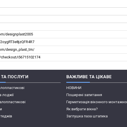
om/designplast2005
l/2oygRT3e8jzQFR4R7
com/design_plast_tm/
k/checkout/i56715102174
 ТА ПОСЛУГИ
ВАЖЛИВЕ ТА ЦІКАВЕ
алопластикові
НОВИНИ
а лоджії
Поширені запитання
алопластикові
Герметизація віконного монтажно
пи
Як вибрати вікна?
отеджів
Заглушка паза штапика