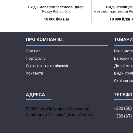
Вхідні металопластикові двері
Вхідні групи дв
Рехау Rehau білі
металопластикові Ре
білі
10 000 ₴/кв.м
10 000 ₴/кв.
ПРО КОМПАНІЮ:
ТОВАРИ
Про нас
Вікна мет
Портфоліо
Балкони т
Сертифікати та ліцензії
Двері мет
Контакти
Вхідні гру
Скління к
+380 (50)
03035, вул.Патріарха Мстислава
Скрипника 13, офіс 1, Київ, Україна
+380 (67)