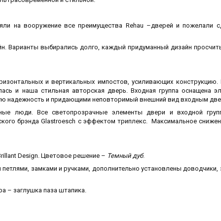
яли на вооружение все преимущества
Rehau
–дверей и пожелали с
йн. Варианты выбирались долго, каждый придуманный дизайн просчит
ризонтальных и вертикальных импостов, усиливающих конструкцию.
лась и наша стильная авторская дверь. Входная группа оснащена э
ую надежность и придающими неповторимый внешний вид входным две
ные люди. Все светопрозрачные элементы двери и входной груп
ского брэнда
Glastroesch
с эффектом триплекс. Максимальное снижен
rillant
Design
. Цветовое решение –
Темный дуб
.
петлями, замками и ручками, дополнительно установлены доводчики, 
ра – заглушка паза штапика.