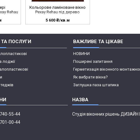
ері
Кольорове ламіноване вікно
хау Rehau
Рехау Rehau під дерево
м
5 600 ₴/кв.м
 ТА ПОСЛУГИ
ВАЖЛИВЕ ТА ЦІКАВЕ
алопластикові
НОВИНИ
а лоджії
Поширені запитання
алопластикові
Герметизація віконного монтажно
пи
Як вибрати вікна?
отеджів
Заглушка паза штапика
 740-55-44
Студія віконних рішень ДИЗАЙ
 701-00-44