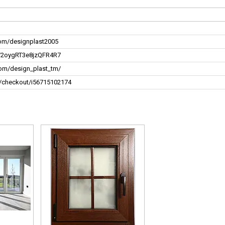
om/designplast2005
l/2oygRT3e8jzQFR4R7
com/design_plast_tm/
k/checkout/i56715102174