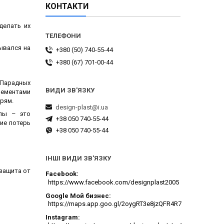
КОНТАКТИ
делать их
ывался на
+380 (50) 740-55-44
+380 (67) 701-00-44
 Парадных
лементами
рям.
design-plast@i.ua
пы – это
+38 050 740-55-44
ие потерь
+38 050 740-55-44
ІНШІ ВИДИ ЗВ'ЯЗКУ
защита от
Facebook
https://www.facebook.com/designplast2005
Google Мой бизнес
https://maps.app.goo.gl/2oygRT3e8jzQFR4R7
Instagram