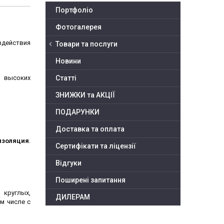
Портфоліо
Фотогалерея
здействия
Товари та послуги
Новини
ь высоких
Статті
ЗНИЖКИ та АКЦІЇ
ПОДАРУНКИ
Доставка та оплата
золяция
.
Сертифікати та ліцензії
Відгуки
Поширені запитання
 круглых,
ДИЛЕРАМ
м числе с