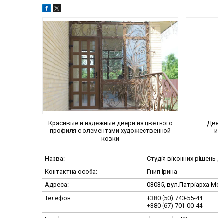
Красивые и надежные двери из цветного
Две
профиля с элементами художественной
и
ковки
Студія віконних ріше
Гнип Ірина
03035, вул.Патріарха Мс
+380 (50) 740-55-44
+380 (67) 701-00-44