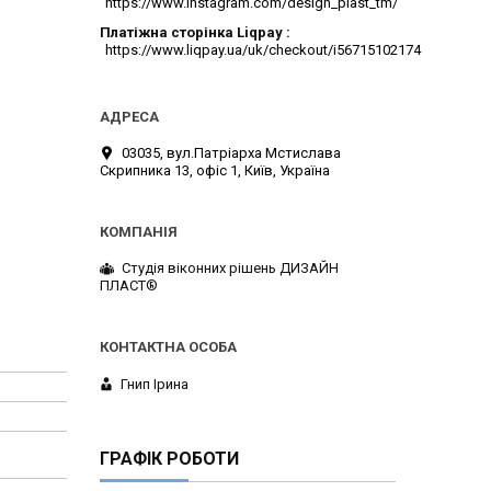
https://www.instagram.com/design_plast_tm/
Платіжна сторінка Liqpay
https://www.liqpay.ua/uk/checkout/i56715102174
03035, вул.Патріарха Мстислава
Скрипника 13, офіс 1, Київ, Україна
Студія віконних рішень ДИЗАЙН
ПЛАСТ®
Гнип Ірина
ГРАФІК РОБОТИ