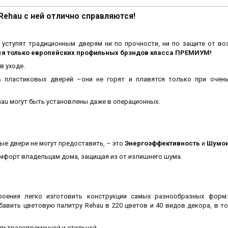
Rehau
с ней отлично справляются!
 уступят традиционным дверям ни по прочности, ни по защите от во
ся только европейских профильных брэндов класса ПРЕМИУМ!
в уходе.
 пластиковых дверей –они не горят и плавятся только при очен
hau
могут быть установлены даже в операционных.
е двери не могут предоставить, – это
Энергоэффективность
и
Шумои
омфорт владельцам дома, защищая из от излишнего шума.
роения легко изготовить конструкции самых разнообразных форм:
обавить цветовую палитру
Rehau
в 220 цветов и 40 видов декора, в то
льтрасовременной и стильной.