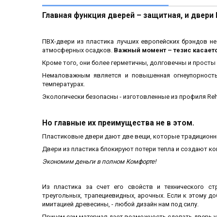
Главная функция дверей – защитная, и двери
ПВХ-двери из пластика лучших европейских брэндов не
атмосферных осадков.
Важный момент – тезис касает
Кроме того, они более герметичны, долговечны и просты 
Немаловажным является и повышенная огнеупорность
температурах.
Экологически безопасны - изготовленные из профиля
Re
Но главные их преимущества не в этом.
Пластиковые двери дают две вещи, которые традиционны
Двери из пластика блокируют потери тепла и создают к
Экономим деньги в полном Комфорте!
Из пластика за счет его свойств и технического ст
треугольных, трапециевидных, арочных. Если к этому д
имитацией древесины, - любой дизайн нам под силу.
Причем сам материал дает возможность сделать дверь у