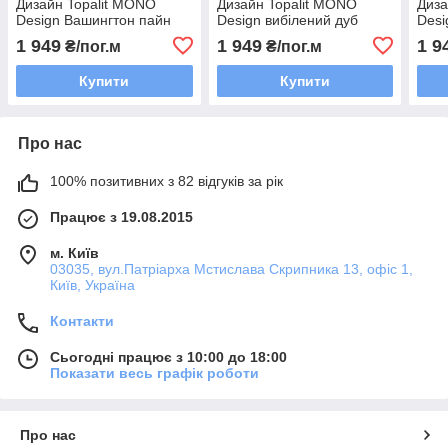
Дизайн Topalit MONO
Дизайн Topalit MONO
Диза
Design Вашингтон пайн
Design вибілений дуб
Desi
декор під дерево
під 
1 949
1 949
1 9
₴/пог.м
₴/пог.м
Купити
Купити
Про нас
100% позитивних з 82 відгуків за рік
Працює з 19.08.2015
м. Київ
03035, вул.Патріарха Мстислава Скрипника 13, офіс 1,
Київ, Україна
Контакти
Сьогодні працює з 10:00 до 18:00
Показати весь графік роботи
Про нас