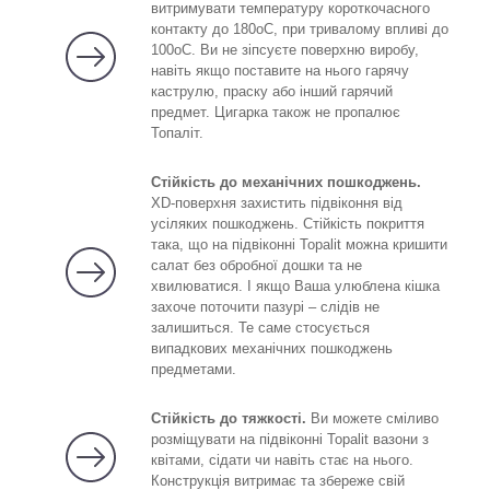
витримувати температуру короткочасного
контакту до 180
о
С, при тривалому впливі до
100
о
С. Ви не зіпсуєте поверхню виробу,
навіть якщо поставите на нього гарячу
каструлю, праску або інший гарячий
предмет. Цигарка також не пропалює
Топаліт.
Стійкість до механічних пошкоджень.
XD-поверхня захистить підвіконня від
усіляких пошкоджень. Стійкість покриття
така, що на підвіконні Topalit можна кришити
салат без обробної дошки та не
хвилюватися. І якщо Ваша улюблена кішка
захоче поточити пазурі – слідів не
залишиться. Те саме стосується
випадкових механічних пошкоджень
предметами.
Стійкість до тяжкості.
Ви можете сміливо
розміщувати на підвіконні Topalit вазони з
квітами, сідати чи навіть стає на нього.
Конструкція витримає та збереже свій