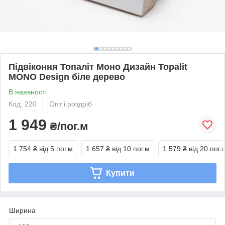
Підвіконня Топаліт Моно Дизайн Topalit
MONO Design біле дерево
В наявності
Код: 220
Опт і роздріб
1 949
₴/пог.м
1 754 ₴
від 5 пог.м
1 657 ₴
від 10 пог.м
1 579 ₴
від 20 пог.
Купити
Ширина