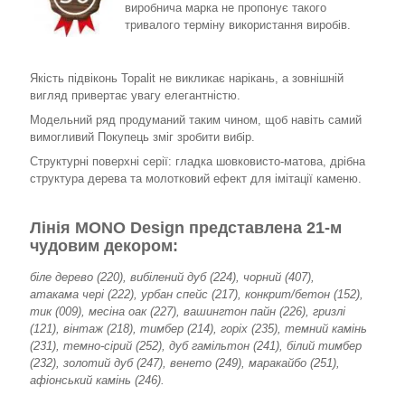
виробнича марка не пропонує такого
тривалого терміну використання виробів.
Якість підвіконь Topalit не викликає нарікань, а зовнішній
вигляд привертає увагу елегантністю.
Модельний ряд продуманий таким чином, щоб навіть самий
вимогливий Покупець зміг зробити вибір.
Структурні поверхні серії: гладка шовковисто-матова, дрібна
структура дерева та молотковий ефект для імітації каменю.
Лінія MONO Design представлена 21-м
чудовим декором:
біле дерево (220), вибілений дуб (224), чорний (407),
атакама чері (222), урбан спейс (217), конкрит/бетон (152),
тик (009), месіна оак (227), вашингтон пайн (226), гризлі
(121), вінтаж (218), тимбер (214), горіх (235), темний камінь
(231), темно-сірий (252), дуб гамільтон (241), білий тимбер
(232), золотий дуб (247), венето (249), маракайбо (251),
афіонський камінь (246).