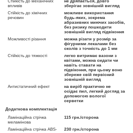
Стійкість до механічних
не дряпається, довго
впливів
зберігає зовнішній вигляд
Стійкість до хімічних
можливе використання
речовин
будь-яких, зокрема
абразивних миючих засобів,
без ризику пошкодити
зовнішній вигляд підвіконня
Можливості різання
можна різати у розмір за
фігурними лекалами без
сколів з точність до 1 мм
Стійкість до тяжкості
легко витримає вазони з
квітами, можна сидати чи
навіть ставати на
підвіконня, при цьому воно
збереже свій первісний
зовнішній вигляд
Антистатичний ефект
на виріб практично не
осідає пил, легкий догляд за
допомогою вологої
серветки
Додаткова комплектація
Ламінаційна стрічка
115 грн./сторона
меламінова
Ламінаційна стрічка ABS-
230 грн./сторона