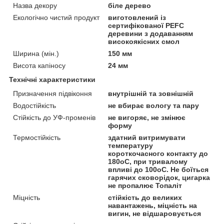
Назва декору
біле дерево
Екологічно чистий продукт
виготовлений із
сертифікованої PEFC
деревини з додаванням
високоякісних смол
Ширина (мін.)
150 мм
Висота капіносу
24 мм
Технічні характеристики
Призначення підвіконня
внутрішній та зовнішній
Водостійкість
не вбирає вологу та пару
Стійкість до УФ-променів
не вигоряє, не змінює
форму
Термостійкість
здатний витримувати
температуру
короткочасного контакту до
180оС, при тривалому
впливі до 100оС. Не боїться
гарячих сковорідок, цигарка
не пропалює Топаліт
Міцність
стійкість до великих
навантажень, міцність на
вигин, не відшаровується