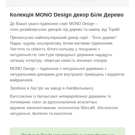
Колекція MONO Design декор Біле Дерево
До Вашої уваги підвіконня серії MONO Design –
лінія дизайнерських декорів під дерево та камінь від Topalit.
Презентуємо найпопулярніший декор серії - "Біле дерево".
Надає чудову альтернативу білим матовим підвіконням.
Чистота та свіжість білого кольору у поєднанні з
натуральністю текстури природньої деревини нададуть
затишку інтер'єру, зберігши свіжість віконних отворів.
MONO Design – підвіконня з натуральної деревини з
натуральними декорами для внутрішніх приміщень і відкритих
майданчиків.
Зроблені в Австрії на заводі в Ампфельвангу.
Виготовлені із балансової непереробленої деревини та
полімерних смол за вдосконаленою всесвітньо
відомою запатентованою технологією Werzalit. Абсолютно
натуральні, безпечні та екологічні.