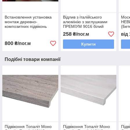
Встановлення установка
Відлив з італійського
Моск
монтаж деревно-
алюмінію з заглушками
НЕВ
композитних підвіконь
ПРЕМІУМ 9016 білий
(Бет
матовий
258
₴/пог.м
від
800
₴/пог.м
Купити
Подібні товари компанії
Підвіконня Топаліт Моно
Підвіконня Топаліт Моно
Підв