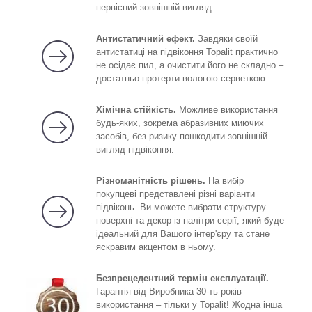
первісний зовнішній вигляд.
Антистатичний ефект.
Завдяки своїй
антистатиці на підвіконня Topalit практично
не осідає пил, а очистити його не складно –
достатньо протерти вологою серветкою.
Хімічна стійкість.
Можливе використання
будь-яких, зокрема абразивних миючих
засобів, без ризику пошкодити зовнішній
вигляд підвіконня.
Різноманітність рішень.
На вибір
покупцеві представлені різні варіанти
підвіконь. Ви можете вибрати структуру
поверхні та декор із палітри серії, який буде
ідеальний для Вашого інтер'єру та стане
яскравим акцентом в ньому.
Безпрецедентний термін експлуатації.
Гарантія від Виробника 30-ть років
використання – тільки у Topalit! Жодна інша