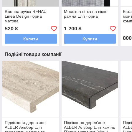
Віконна ручка REHAU
Москітна сітка на вікно
Вста
Linea Design чорна
рамна Еліт чорна
монт
матова
комп
520
1 200
₴
₴
800
Купити
Купити
Подібні товари компанії
Підвіконня дерев'яне
Підвіконня дерев'яне
Підв
ALBER Альбер Еліт
ALBER Альбер Еліт камінь
ALBE
травертин маргаліда
П'єтра антрацит (сірий
Чика