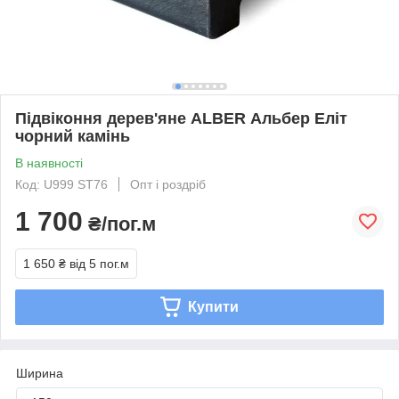
Підвіконня дерев'яне ALBER Альбер Еліт
чорний камінь
В наявності
Код: U999 ST76
Опт і роздріб
1 700
₴/пог.м
1 650 ₴
від 5 пог.м
Купити
Ширина