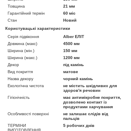
Товщина
21 мм
Гарантійний термін
60 міс
Стан
Новий
Користувацькі характеристики
Серія підвіконня
Alber ЕЛІТ
Довжина (макс)
4500 мм
Ширина (мін.)
150 мм
Ширина (макс.)
1200 мм
Декор
під камінь
Вид покриття
матове
Назва декору
чорний камінь
Екологічна чистота
не містить шкідливих для
здоров'я речовин
Гігієнічність
має антимікробне покриття,
дозволено контакт із
продуктами харчування
Особливості поверхні
не залишає слідів від
пальців
ТЕРМІНИ
5 робочих днів
ВИГОТОВЛЕННЯ