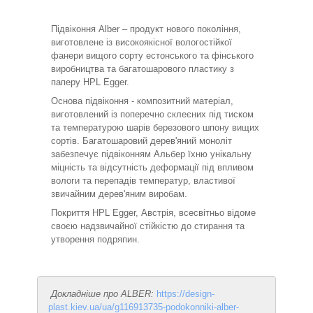
Підвіконня Alber – продукт нового покоління,
виготовлене із високоякісної вологостійкої
фанери вищого сорту естонського та фінського
виробництва та багатошарового пластику з
паперу HPL Egger.
Основа підвіконня - композитний матеріал,
виготовлений із поперечно склеєних під тиском
та температурою шарів березового шпону вищих
сортів. Багатошаровий дерев'яний моноліт
забезпечує підвіконням Альбер їхню унікальну
міцність та відсутність деформації під впливом
вологи та перепадів температур, властивої
звичайним дерев'яним виробам.
Покриття HPL Egger, Австрія, всесвітньо відоме
своєю надзвичайної стійкістю до стирання та
утворення подряпин.
Докладніше про ALBER:
https://design-
plast.kiev.ua/ua/g116913735-podokonniki-alber-