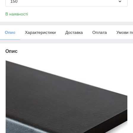
150
В наявності
Опис
Характеристики
Доставка
Оплата
Умови п
Опис