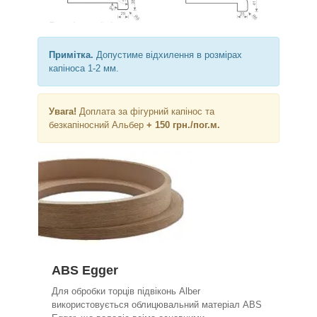
Примітка.
Допустиме відхилення в розмірах
капіноса 1-2 мм.
Увага!
Доплата за фігурний капінос та
безкапіносний Альбер
+ 150 грн./пог.м.
ABS Egger
Для обробки торців підвіконь Alber
використовується облицювальний матеріал ABS