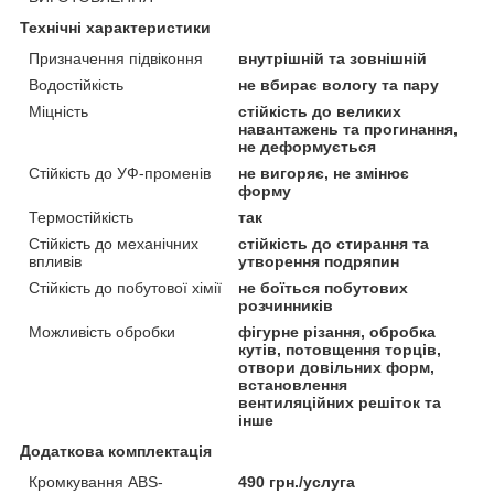
Технічні характеристики
Призначення підвіконня
внутрішній та зовнішній
Водостійкість
не вбирає вологу та пару
Міцність
стійкість до великих
навантажень та прогинання,
не деформується
Стійкість до УФ-променів
не вигоряє, не змінює
форму
Термостійкість
так
Стійкість до механічних
стійкість до стирання та
впливів
утворення подряпин
Стійкість до побутової хімії
не боїться побутових
розчинників
Можливість обробки
фігурне різання, обробка
кутів, потовщення торців,
отвори довільних форм,
встановлення
вентиляційних решіток та
інше
Додаткова комплектація
Кромкування ABS-
490 грн./услуга