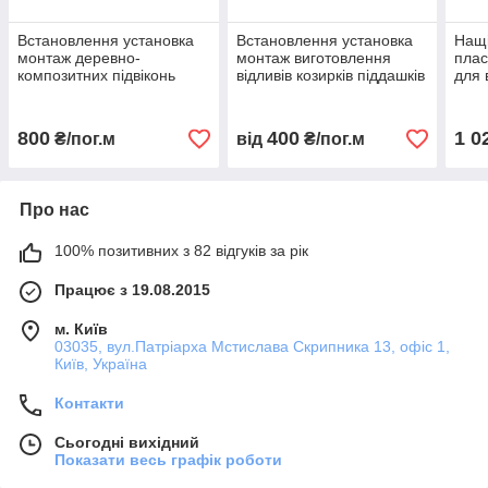
Встановлення установка
Встановлення установка
Нащі
монтаж деревно-
монтаж виготовлення
плас
композитних підвіконь
відливів козирків піддашків
для 
(пла
мон
800
400
1 0
₴/пог.м
від
₴/пог.м
Про нас
100% позитивних з 82 відгуків за рік
Працює з 19.08.2015
м. Київ
03035, вул.Патріарха Мстислава Скрипника 13, офіс 1,
Київ, Україна
Контакти
Сьогодні вихідний
Показати весь графік роботи