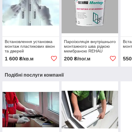
Встановлення установка
Пароізоляція внутрішнього
Вста
монтаж пластикових вікон
монтажного шва рідкою
монт
та дверей
мембраною REHAU
Montage
1 600
200
550
₴/кв.м
₴/пог.м
Подібні послуги компанії