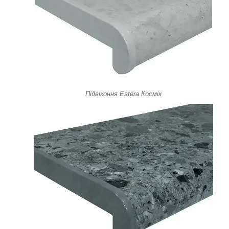
Підвіконня Estera Космік