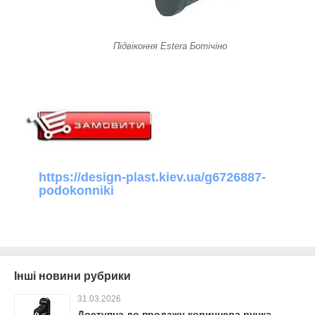
Підвіконня Estera Ботічіно
https://design-plast.kiev.ua/g6726887-
podokonniki
Інші новини рубрики
31.03.2026
Доступна до продажу коричнева ручка