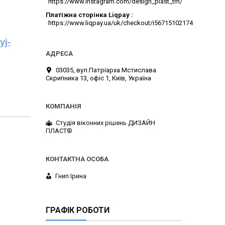
https://www.instagram.com/design_plast_tm/
Платіжна сторінка Liqpay
https://www.liqpay.ua/uk/checkout/i56715102174
yj-
03035, вул.Патріарха Мстислава
Скрипника 13, офіс 1, Київ, Україна
Студія віконних рішень ДИЗАЙН
ПЛАСТ®
Гнип Ірина
ГРАФІК РОБОТИ