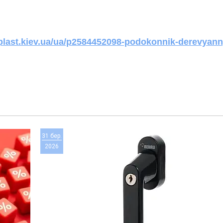
-plast.kiev.ua/ua/p2584452098-podokonnik-derevyann
31 бер.
2026