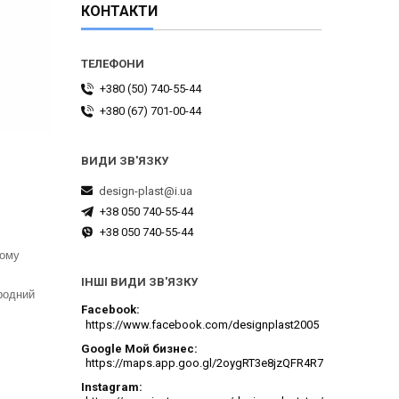
КОНТАКТИ
+380 (50) 740-55-44
+380 (67) 701-00-44
design-plast@i.ua
+38 050 740-55-44
+38 050 740-55-44
ьому
ІНШІ ВИДИ ЗВ'ЯЗКУ
иродний
Facebook
https://www.facebook.com/designplast2005
Google Мой бизнес
https://maps.app.goo.gl/2oygRT3e8jzQFR4R7
Instagram