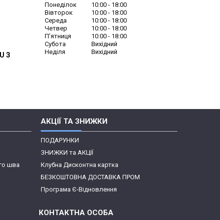
Понеділок
10:00
18:00
Вівторок
10:00
18:00
Середа
10:00
18:00
Четвер
10:00
18:00
Пʼятниця
10:00
18:00
Субота
Вихідний
Неділя
Вихідний
U З
АКЦІЇ ТА ЗНИЖКИ
ПОДАРУНКИ
ЗНИЖКИ та АКЦІЇ
го шва
Клубна Дисконтна картка
БЕЗКОШТОВНА ДОСТАВКА ПРОМ
Програма Є-Відновлення