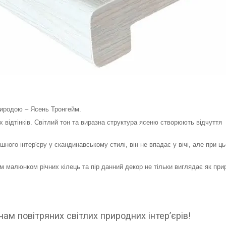
иродою – Ясень Тронгейм.
х відтінків. Світлий тон та виразна структура ясеню створюють відчуття
ного інтер'єру у скандинавському стилі, він не впадає у вічі, але при ц
м малюнком річних кілець та пір данний декор не тільки виглядає як пр
м повітряних світлих природних інтер’єрів!