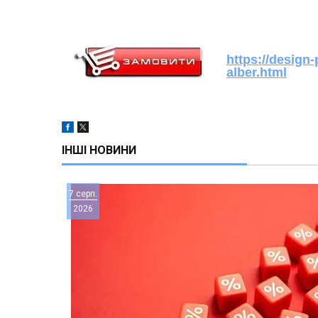
https://design
alber.html
ІНШІ НОВИНИ
7 серп.
2026