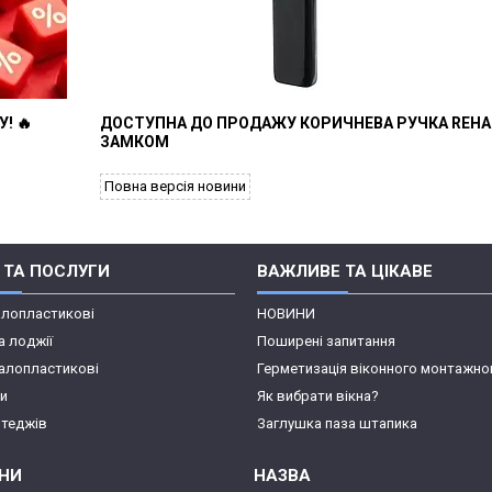
! 🔥
ДОСТУПНА ДО ПРОДАЖУ КОРИЧНЕВА РУЧКА REHA
ЗАМКОМ
Повна версія новини
 ТА ПОСЛУГИ
ВАЖЛИВЕ ТА ЦІКАВЕ
алопластикові
НОВИНИ
а лоджії
Поширені запитання
алопластикові
Герметизація віконного монтажно
пи
Як вибрати вікна?
отеджів
Заглушка паза штапика