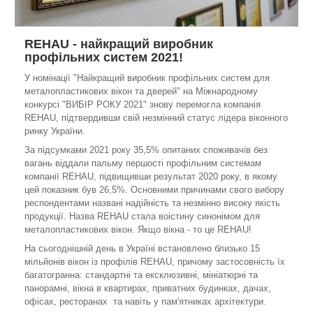
REHAU - найкращий виробник
профільних систем 2021!
У номінації "Найкращий виробник профільних систем для
металопластикових вікон та дверей" на Міжнародному
конкурсі "ВИБІР РОКУ 2021" знову перемогла компанія
REHAU, підтвердивши свій незмінний статус лідера віконного
ринку України.
За підсумками 2021 року 35,5% опитаних споживачів без
вагань віддали пальму першості профільним системам
компанії REHAU, підвищивши результат 2020 року, в якому
цей показник був 26,5%. Основними причинами свого вибору
респондентами названі надійність та незмінно високу якість
продукції. Назва REHAU стала воістину синонімом для
металопластикових вікон. Якщо вікна - то це REHAU!
На сьогоднішній день в Україні встановлено близько 15
мільйонів вікон із профілів REHAU, причому застосовність їх
багатогранна: стандартні та ексклюзивні, мініатюрні та
панорамні, вікна в квартирах, приватних будинках, дачах,
офісах, ресторанах та навіть у пам'ятниках архітектури.