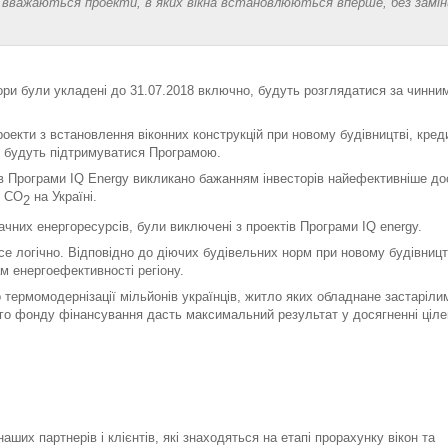
вважаються проекти, в яких вікна встановлюються вперше, без замін
вори були укладені до 31.07.2018 включно, будуть розглядатися за чинни
оекти з встановлення віконних конструкцій при новому будівництві, кред
не будуть підтримуватися Програмою.
в Програми IQ Energy викликано бажанням інвесторів найефективніше до
в СО
на Україні.
2
них енергоресурсів, були виключені з проектів Програми IQ energy.
все логічно. Відповідно до діючих будівельних норм при новому будівницт
м енергоефективності регіону.
ермомодернізації мільйонів українців, житло яких обладнане застаріли
вого фонду фінансування дасть максимальний результат у досягненні ціле
ших партнерів і клієнтів, які знаходяться на етапі прорахунку вікон та