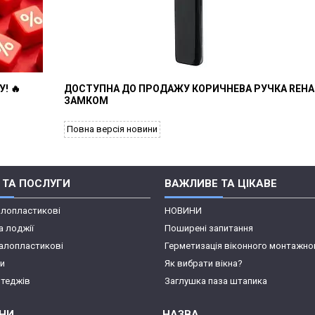
! 🔥
ДОСТУПНА ДО ПРОДАЖУ КОРИЧНЕВА РУЧКА REHA
ЗАМКОМ
Повна версія новини
 ТА ПОСЛУГИ
ВАЖЛИВЕ ТА ЦІКАВЕ
алопластикові
НОВИНИ
а лоджії
Поширені запитання
алопластикові
Герметизація віконного монтажно
пи
Як вибрати вікна?
отеджів
Заглушка паза штапика