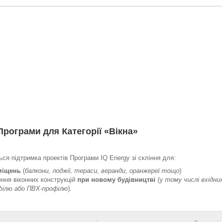
Програми
для Категорії «Вікна»
ся підтримка проектів Програми IQ Energy зі скління для:
міщень
(
балкони, лоджії, тераси, веранди, оранжереї тощо
)
ення віконних конструкцій
при новому будівництві
(у
тому числі вхідни
офілю або ПВХ-профілю
).