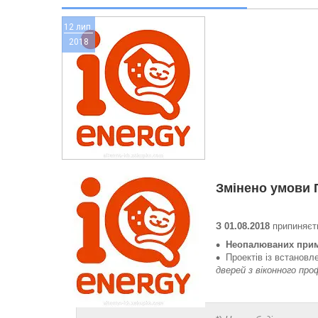
12 лип.
2018
Змінено умови 
З 01.08.2018
припиняєть
Неопалюваних при
Проектів із встановл
дверей з віконного пр