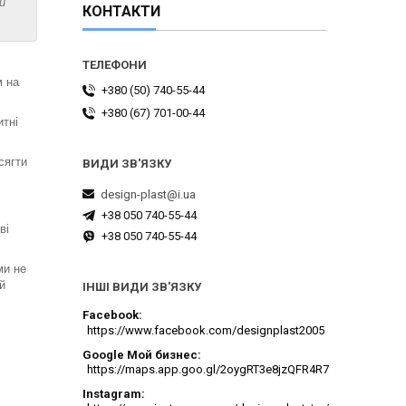
и
КОНТАКТИ
м на
+380 (50) 740-55-44
+380 (67) 701-00-44
итні
сягти
design-plast@i.ua
+38 050 740-55-44
ві
+38 050 740-55-44
ми не
й
ІНШІ ВИДИ ЗВ'ЯЗКУ
Facebook
https://www.facebook.com/designplast2005
Google Мой бизнес
https://maps.app.goo.gl/2oygRT3e8jzQFR4R7
Instagram