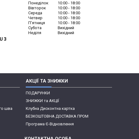
Понеділок
10:00
18:00
Вівторок
10:00
18:00
Середа
10:00
18:00
Четвер
10:00
18:00
Пʼятниця
10:00
18:00
Субота
Вихідний
Неділя
Вихідний
U З
АКЦІЇ ТА ЗНИЖКИ
ПОДАРУНКИ
ЗНИЖКИ та АКЦІЇ
го шва
Клубна Дисконтна картка
БЕЗКОШТОВНА ДОСТАВКА ПРОМ
Програма Є-Відновлення