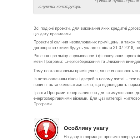
*)
Новим будівництвом 
існуючих конструкцій.
Всі подібні проекти, для виконання яких кредитні дого
цю дату правилами.
Проекти зі скління неопалюваних приміщень, а також пр
договори за якими будуть укладені після 31.07.2018, 
Рішення про зміну спрямованості фінансування проекті
мети Програми: Енергозбереження та Зниження викиді
Тому неотапливаемы приміщення, як не споживають знач
Із встановленням вікон і дверей в новому житлі – теж 
повинні встановлюватися вікна, що відповідають норма
Гранти Програми тепер залишено для стимулювання до т
енергозберігаючими вікнами. Для цієї категорії житло
Програми.
Особливу увагу
На дану інформацію просимо звернути на