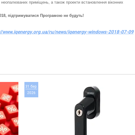
ня неопалюваних приміщень, а також проекти встановлення віконних
.2018, підтримуватися Програмою не будуть!
://www.iqenergy.org.ua/ru/news/iqenergy-windows-2018-07-09
31 бер.
2026