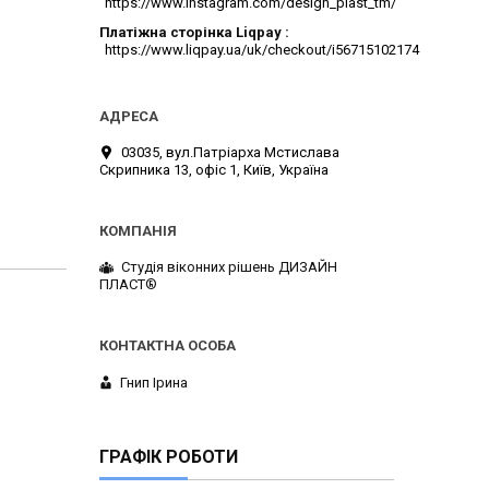
https://www.instagram.com/design_plast_tm/
Платіжна сторінка Liqpay
https://www.liqpay.ua/uk/checkout/i56715102174
03035, вул.Патріарха Мстислава
Скрипника 13, офіс 1, Київ, Україна
Студія віконних рішень ДИЗАЙН
ПЛАСТ®
Гнип Ірина
ГРАФІК РОБОТИ