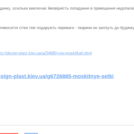
инку, оскільки виключає ймовірність попадання в приміщення недопалкі
имоскітні сітки теж подарують переваги - тварини не залізуть до будинку
tp://design-plast.kiev.ua/a254680-vse-moskitkah.html
esign-plast.kiev.ua/g6726885-moskitnye-setki