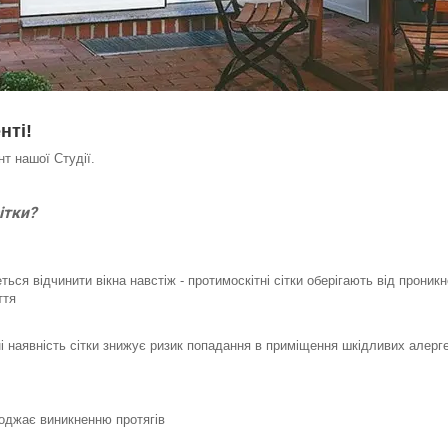
нті!
нт нашої Студії.
ітки?
ься відчинити вікна навстіж - протимоскітні сітки оберігають від проник
ття
і наявність сітки знижує ризик попадання в приміщення шкідливих алерге
коджає виникненню протягів