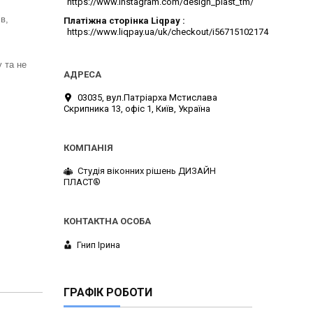
https://www.instagram.com/design_plast_tm/
в,
Платіжна сторінка Liqpay
https://www.liqpay.ua/uk/checkout/i56715102174
 та не
03035, вул.Патріарха Мстислава
Скрипника 13, офіс 1, Київ, Україна
Студія віконних рішень ДИЗАЙН
ПЛАСТ®
Гнип Ірина
ГРАФІК РОБОТИ