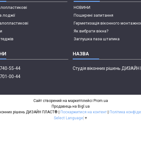
алопластикові
НОВИНИ
а лоджії
Поширені запитання
алопластикові
Герметизація віконного монтажно
пи
Як вибрати вікна?
отеджів
Заглушка паза штапика
 740-55-44
Студія віконних рішень ДИЗАЙ
 701-00-44
Сайт створений на маркетплейсі
Prom.ua
Продавець на Bigl.ua
Студія віконних рішень ДИЗАЙН ПЛАСТ® |
Поскаржитися на контент
|
Політика конфіде
Select Language
▼