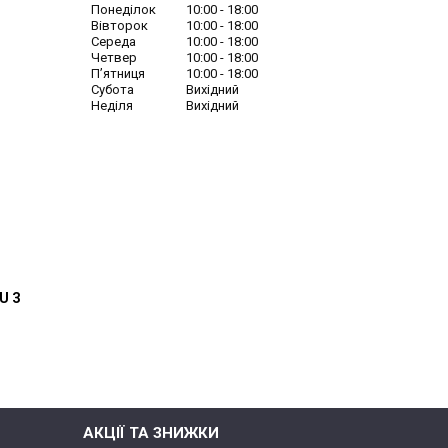
Понеділок
10:00
18:00
Вівторок
10:00
18:00
Середа
10:00
18:00
Четвер
10:00
18:00
Пʼятниця
10:00
18:00
Субота
Вихідний
Неділя
Вихідний
U З
АКЦІЇ ТА ЗНИЖКИ