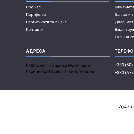
Про нас
Вікна мет
Портфоліо
Балкони т
Сертифікати та ліцензії
Двері мет
Контакти
Вхідні гру
Скління к
+380 (50)
03035, вул.Патріарха Мстислава
Скрипника 13, офіс 1, Київ, Україна
+380 (67)