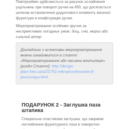
Повітрообмін здійснюється за рахунок ослаблення
ущільнень при повороті ручки на 45
0
, що досягається
шляхом встановлення додаткового елементу віконної
фурнітури в конфігурацію ручки.
Мікропровітрювання особливо зручне за
несприятливих погодных умов:
дощ, сніг, мороз або
сильний вітер.
Докладніше з аспектами мікропровітрювання
можна ознайомитися в статті
«Мікропровітрювання або пасивна вентиляція»
(розділ Статті):
http://design-
plast.kiev.ua/a231751-mikroprovetravanie-ili-
passivnaya.html
.
ПОДАРУНОК 2 - Заглушка паза
штапика
Спеціальна пластикова заглушка, що закриває
поглиблення фурнітурного паза в поворотно-