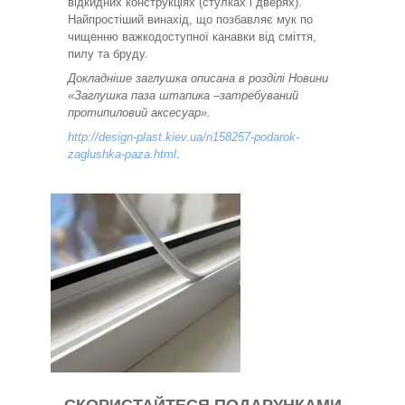
відкидних конструкціях (стулках і дверях).
Найпростіший винахід, що позбавляє мук по
чищенню важкодоступної канавки від сміття,
пилу та бруду.
Докладніше заглушка описана в розділі Новини
«Заглушка паза штапика –затребуваний
протипиловий аксесуар».
http://design-plast.kiev.ua/n158257-podarok-
zaglushka-paza.html
.