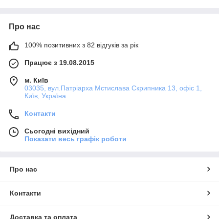
Підходить для будинків із низьким споживанням
енергії.
Про нас
100% позитивних з 82 відгуків за рік
Працює з 19.08.2015
Великі площі скління + Rehau
Brillant-Design = краєвид без
м. Київ
кордонів!
03035, вул.Патріарха Мстислава Скрипника 13, офіс 1,
Київ, Україна
Контакти
Сьогодні вихідний
До конструкцій із профілів Rehau
Показати весь графік роботи
Brillant-Design РЕКОМЕНДУЄМО віконні
ручки:
Про нас
Ідеальною буде рідна протизламна віконна ручка Lin
https://design-plast.kiev.ua/p756031556-protivovzlomn
Контакти
До діаманту профільних систем
Доставка та оплата