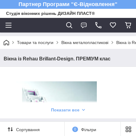
Партнер Програми "Є-Відновлення"
Студія віконних рішень ДИЗАЙН ПЛАСТ®
Товари та послуги
Вікна металопластикові
Вікна із 
Вікна із Rehau Brillant-Design. ПРЕМІУМ клас
Показати все
Сортування
0
Фільтри