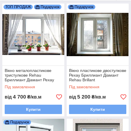
ТОП ПРОДАЖ
Подарунок
Подарунок
Вікно металопластикове
Вікно пластикове двостулкове
тристулкове Rehau
Рехау Бриллиант Діамант
Бриллиант Діамант Рехау
Rehau Brillant
Brillant
Під замовлення
Під замовлення
Пластикові вікна із Rehau Brillant –
4 700
5 200
від
₴/кв.м
від
₴/кв.м
найкращий вибір для житла ПРЕМІУМ
класу
Купити
Купити
Про профільну Rehau Brillant-Design можна сказати просто:
Подарунок
Це ідеальне поєднання ефективної теплоізоляції з