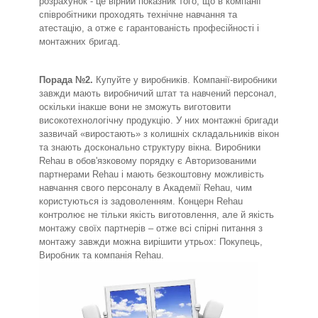
розрахунок - це вірний показник того, що в компанії
співробітники проходять технічне навчання та
атестацію, а отже є гарантованість професійності і
монтажних бригад.
Порада №2.
Купуйте у виробників. Компанії-виробники
завжди мають виробничий штат та навчений персонал,
оскільки інакше вони не зможуть виготовити
високотехнологічну продукцію. У них монтажні бригади
зазвичай «виростають» з колишніх складальників вікон
та знають досконально структуру вікна. Виробники
Rehau в обов'язковому порядку є Авторизованими
партнерами Rehau і мають безкоштовну можливість
навчання свого персоналу в Академії Rehau, чим
користуються із задоволенням. Концерн Rehau
контролює не тільки якість виготовлення, але й якість
монтажу своїх партнерів – отже всі спірні питання з
монтажу завжди можна вирішити утрьох: Покупець,
Виробник та компанія Rehau.