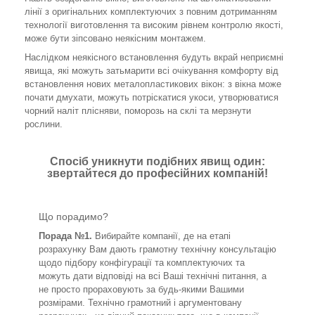
лінії з оригінальних комплектуючих з повним дотриманням
технології виготовлення та високим рівнем контролю якості,
може бути зіпсовано неякісним монтажем.
Наслідком неякісного встановлення будуть вкрай неприємні
явища, які можуть затьмарити всі очікування комфорту від
встановлення нових металопластикових вікон: з вікна може
почати дмухати, можуть потріскатися укоси, утворюватися
чорний наліт плісняви, поморозь на склі та мерзнути
рослини.
Спосіб уникнути подібних явищ один:
звертайтеся до професійних компаній!
Що порадимо?
Порада №1.
Вибирайте компанії, де на етапі
розрахунку Вам дають грамотну технічну консультацію
щодо підбору конфігурації та комплектуючих та
можуть дати відповіді на всі Ваші технічні питання, а
не просто прораховують за будь-якими Вашими
розмірами. Технічно грамотний і аргументовану