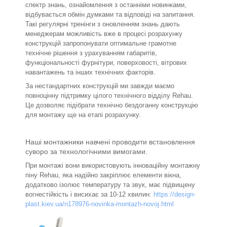
спектр знань, ознайомлення з останніми новинками,
відбувається обмін думками та відповіді на запитання.
Такі регулярні тренінги з оновленням знань дають
менеджерам можливість вже в процесі розрахунку
конструкцій запропонувати оптимальне грамотне
технічне рішення з урахуванням габаритів,
функціональності фурнітури, поверховості, вітрових
навантажень та інших технічних факторів.
За нестандартних конструкцій ми завжди маємо
повноцінну підтримку цілого технічного відділу Rehau.
Це дозволяє підібрати технічно бездоганну конструкцію
для монтажу ще на етапі розрахунку.
Наші монтажники навчені проводити встановлення
суворо за технологічними вимогами.
При монтажі вони використовують інноваційну монтажну
піну Rehau, яка надійно закріплює елементи вікна,
додатково ізолює температуру та звук, має підвищену
вогнестійкість і висихає за 10-12 хвилин:
https://design-
plast.kiev.ua/n178976-novinka-montazh-novoj.html