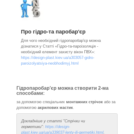
Про гідро-та паробар'єр
Для чого необхідний гідропаробар'єр можна
дізнатися у Статті «Гідро-та-пароізоляція -
необхідний елемент захисту вікон ПВХ»:
https://design-plast.kiev.ua/a303057-gidro-
paroizolyatsiya-neobhodimyj.html
Гідропаробар'єр можна створити 2-ма
способами:
за допомогою спеціальних
монтажних стрічок
або за
допомогою
акрилових мастик
.
Докладніше у статті "Стрічки чи
герметики":
https://design-
plast.kiev.ua/ua/a339037-lenty-ili-germetiki.html
.