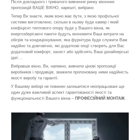
Після докладного і тривалого вивчення ринку віконних
пропозицій ВАШЕ ВІКНО, нарешті, вибрано.
Тепер Ви знаєте, яким воно має бути, з якою профільної
системи виготовлено, скільки в ньому буде камер і який
коефіцієнт теплового опору буде у Вашого вікна, як
енергозберігаючі пакети будуть економити Ваші витрати на
обігрів та кондиціонування, яка фурнітура буде служити Вам
надійно та довговічно, які додаткові опції створять для Вас
додатковий комфорт, захист або здійснять Ваші дизайнерські
ідеї....
Вибравши вікно, Ви, напевно, вивчили цінові пропозиції
виробників і продавців, зважили пропоновану ними надійність
якості виробу та гарантії.
У Вашому виборі не повинен залишитися неопрацьовані ще
один дуже важливий аспект гарантованості якості та
функціональності Вашого вікна –
ПРОФЕСІЙНИЙ МОНТАЖ
.