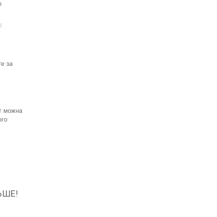
о
:
е за
т можна
ого
ЬШЕ!