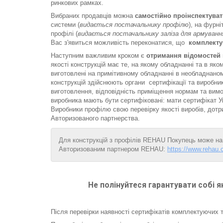
ринкових рамках.
Вибраних продавців можна
самостійно проінспектуват
системи (
видається постачальнику профілю
), на фурні
профілі (
видається постачальнику заліза для армуванн
Вас з'явиться можливість переконатися, що
комплекту
Наступним важливим кроком є
отримання відомостей 
якості конструкцій має те, на якому обладнанні та в яко
виготовлені на примітивному обладнанні в необладнаном
конструкцій здійснюють органи сертифікації та виробник
виготовлення, відповідність приміщення нормам та вимо
виробника мають бути сертифіковані: мати сертифікат У
Виробники профілю свою перевірку якості виробів, дот
Авторизованого партнерства.
Для конструкцій з профілів REHAU Покупець може на 
Авторизованим партнером REHAU:
https://www.rehau.
Не полінуйтеся гарантувати собі я
Після перевірки наявності сертифікатів комплектуючих