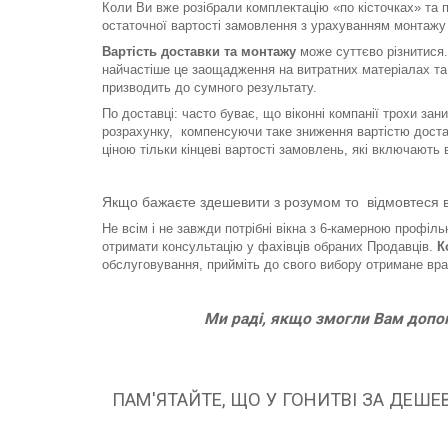
Коли Ви вже розібрали комплектацію «по кісточках» та 
остаточної вартості замовлення з урахуванням монтажу 
Вартість доставки та монтажу
може суттєво різнитися.
найчастіше це заощадження на витратних матеріалах та к
призводить до сумного результату.
По доставці: часто буває, що віконні компанії трохи зан
розрахунку, компенсуючи таке зниження вартістю достав
ціною тільки кінцеві вартості замовлень, які включают
Якщо бажаєте здешевити з розумом то відмовтеся ві
Не всім і не завжди потрібні вікна з 6-камерною проф
отримати консультацію у фахівців обраних Продавців.
К
обслуговування, прийміть до свого вибору отримане вр
Ми раді, якщо змогли Вам допо
ПАМ'ЯТАЙТЕ, ЩО У ГОНИТВІ ЗА ДЕШ