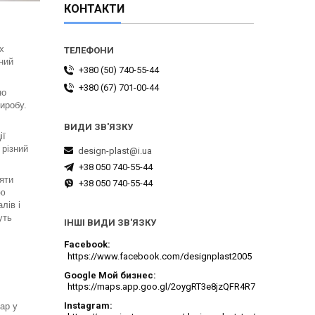
КОНТАКТИ
х
вний
+380 (50) 740-55-44
+380 (67) 701-00-44
но
иробу.
ії
 різний
design-plast@i.ua
+38 050 740-55-44
яти
+38 050 740-55-44
ою
лів і
уть
ІНШІ ВИДИ ЗВ'ЯЗКУ
Facebook
https://www.facebook.com/designplast2005
Google Мой бизнес
https://maps.app.goo.gl/2oygRT3e8jzQFR4R7
Instagram
ар у