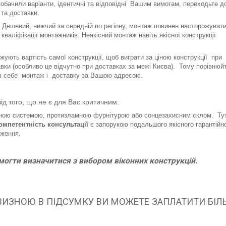
побачили варіанти, ідентичні та відповідні Вашим вимогам, переходьте д
та доставки.
 Дешевий, нижчий за середній по регіону, монтаж повинен насторожувати
валіфікації монтажників. Неякісний монтаж навіть якісної конструкції
ижують вартість самої конструкції, щоб виграти за ціною конструкції при
ки (особливо це відчутно при доставках за межі Києва). Тому порівнюйт
ь в себе монтаж і доставку за Вашою адресою.
д того, що не є для Вас критичним.
ільною системою, протизламною фурнітурою або сонцезахисним склом. Ту
омпетентність консультації
є запорукою подальшого якісного гарантійн
аження.
могти визначитися з вибором віконних конструкцій.
ЕВИЗНОЮ В ПІДСУМКУ ВИ МОЖЕТЕ ЗАПЛАТИТИ БІЛ