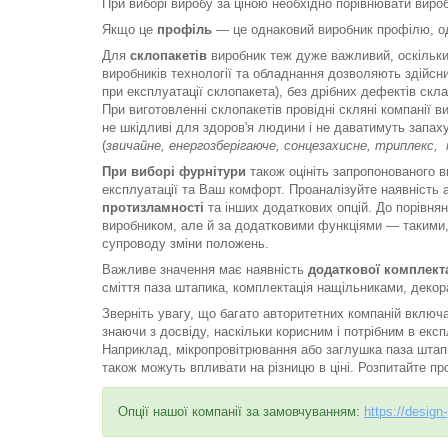
При виборі виробу за ціною необхідно порівнювати виро
Якщо це
профіль
— це однаковий виробник профілю, одн
Для
склопакетів
виробник теж дуже важливий, оскільки 
виробників технології та обладнання дозволяють здійсни
при експлуатації склопакета), без дрібних дефектів скл
При виготовленні склопакетів провідні скляні компанії в
не шкідливі для здоров'я людини і не даватимуть запаху
(
звичайне, енергозберігаюче, сонцезахисне, триплекс, 
При виборі фурнітури
також оцініть запропонованого в
експлуатації та Ваш комфорт. Проаналізуйте наявність 
протизламності
та інших додаткових опцій. До порівнян
виробником, але й за додатковими функціями — такими, 
супроводу зміни положень.
Важливе значення має наявність
додаткової комплекта
сміття паза штапика, комплектація нащільниками, декор
Зверніть увагу, що багато авторитетних компаній включа
знаючи з досвіду, наскільки корисним і потрібним в екс
Наприклад, мікропровітрювання або заглушка паза штапик
також можуть впливати на різницю в ціні. Розпитайте пр
Опції нашої компанії за замовчуванням:
https://design