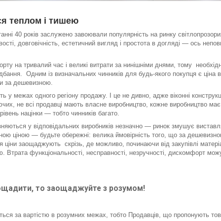
я теплом і тишею
танні 40 років заслужено завоювали популярність на ринку світлопрозори
ивості, довговічність, естетичний вигляд і простота в догляді — ось непо
рту на тривалий час і великі витрати за нинішніми днями, тому необхід
идбання. Одним із визначальних чинників для будь-якого покупця є ціна в
ви за дешевизною.
ть у межах одного регіону продажу. І це не дивно, адже віконні конструкц
ючих, не всі продавці мають власне виробництво, кожне виробництво має
рівень націнки — тобто чинників багато.
ізняються у відповідальних виробників незначно — ринок змушує виставл
еною ціною — будьте обережні: велика ймовірність того, що за дешевизн
я ціни заощаджують скрізь, де можливо, починаючи від закупівлі матеріа
. Втрата функціональності, несправності, незручності, дискомфорт мож
щадити, то заощаджуйте з розумом!
ться за вартістю в розумних межах, тобто Продавців, що пропонують тов