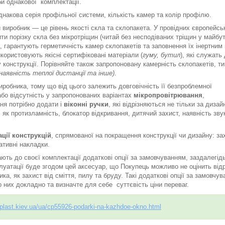
би однакової комплектації.
акова серія профільної системи, кількість камер та колір профілю.
виробник — це рівень якості скла та склопакета. У провідних європейсь
ти порізку скла без мікротріщин (читай без несподіваних тріщин у майбу
а, гарантують герметичність камер склопакетів та заповнення їх інертним 
икористовують якісні сертифіковані матеріали (
гуму, бутил
), які служать
 конструкції. Порівняйте також запропоновану камерність склопакетів, ти
наявність теплої дистанції та інше)
.
иробника, тому що від цього залежить довговічність її безпроблемної
або відсутність у запропонованих варіантах
мікропровітрювання
,
ня потрібно додати і
віконні ручки
, які відрізняються не тільки за дизай
як протизламність, блокатор відкривання, дитячий захист, наявність зву
ції конструкцій
, спрямованої на покращення конструкції чи дизайну: за
ативні накладки.
ють до своєї комплектації додаткові опції за замовчуванням, заздалегід
плуатації буде згодом цей аксесуар, що Покупець можливо не оцінить відр
а, як захист від сміття, пилу та бруду. Такі додаткові опції за замовчу
о них докладно та визначте для себе суттєвість ціни переваг.
-plast.kiev.ua/ua/cp55926-podarki-na-kazhdoe-okno.html