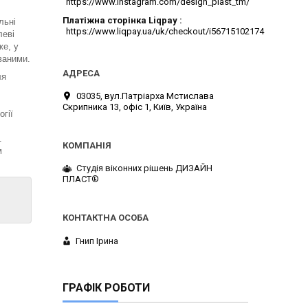
https://www.instagram.com/design_plast_tm/
Платіжна сторінка Liqpay
льні
https://www.liqpay.ua/uk/checkout/i56715102174
леві
же, у
ваними.
ля
03035, вул.Патріарха Мстислава
Скрипника 13, офіс 1, Київ, Україна
гії
.
м
Студія віконних рішень ДИЗАЙН
ПЛАСТ®
Гнип Ірина
ГРАФІК РОБОТИ