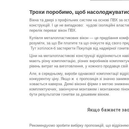
Трохи поробимо, щоб насолоджуватис
Вікна та двері з профільних систем на основі ПВХ за ос
конструкцій. І це не випадково: чудові ізоляційні власт
перелік переваг вікон ПВХ.
Купівля металопластикових вікон — це придбання комфо
розуміти, за що Ви платите та що очікуєте від свого пр
Тут хотілося-б застерегти Покупців від надмірної гонит
Ціни на металопластикові конструкції відрізняються наві
мають різну комплектацію, різних виробників комплекту
рівень витрат на виготовлення, у кожного продавця свій 
Але, в середньому, вироби однакової комплектації відр
конкурентну ціну. Якщо ж є пропозиція зі значно заниж
ховається каверза. Деякі віконні фірми з метою зниженн
комплектуючих, закінчуючи монтажем і монтажною піною
бути результатом гонитви за дешевим вікном.
Якщо бажаєте зао
Рекомендуємо зробити вибірку пропозицій, що відрізняю