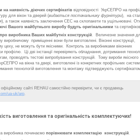
и на наявність діючих сертифікатів
відповідності УкрСЕПРО на профі
туру для вікон та дверей (
видається постачальнику фурнітури
), на ста
я
), а також наявність заключення СЕС на склопакети та ущільнювачі. От
ючі Вашого майбутнього виробу будуть оригінальними
та сертифіко
про виробника Ваших майбутніх конструкцій
. Величезне значення д
му виробничому приміщенні вони були виготовлені. Віконні конструкції,
у цеху, не можуть бути якісними. Контроль за виробниками віконних
и профілю. Ці дві інстанції перевіряють обладнання, дотримання техноло
гам, проводять тестові випробування конструкцій. Тому вироби якісного
крСЕПРО на вікна та двері, виготовлені із конкретних профільних систем
римання технологій виготовлення та монтажу підтверджують сертифікато
офіційному сайті REHAU самостійно перевірити, чи є продавець
com/ua-uk/arp
.
кість виготовлення та оригінальність комплектуючих!
 та виробника починаємо
порівнювати комплектацію конструкцій
.