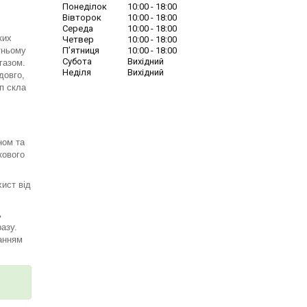
Понеділок
10:00
18:00
Вівторок
10:00
18:00
Середа
10:00
18:00
ких
Четвер
10:00
18:00
Пʼятниця
10:00
18:00
тньому
Субота
Вихідний
газом.
Неділя
Вихідний
 довго,
п скла
ном та
кового
хист від
ь
азу.
ванням